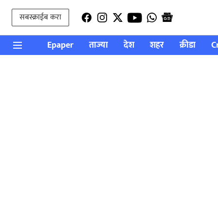
सबस्क्राईब करा
Epaper
ताज्या
देश
शहर
क्रीडा
C