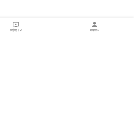
लाईव्ह TV
सकाळ+
l Programs
Print Products
Sakal Saptahik