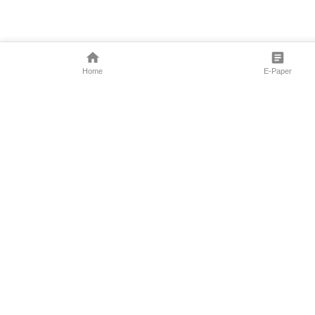
Home
E-Paper
Follow Us
Marathi News
Maharashtra N