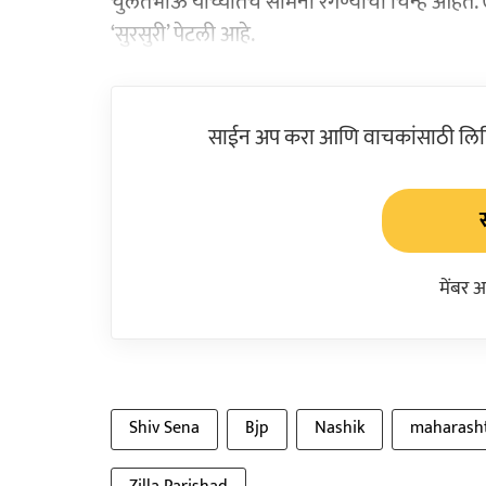
चुलतभाऊ यांच्यातच सामना रंगण्याची चिन्हे आहेत. 
‘सुरसुरी’ पेटली आहे.
साईन अप करा आणि वाचकांसाठी लिहिल
मेंबर 
Shiv Sena
Bjp
Nashik
maharash