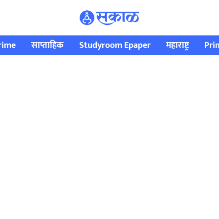
rime
साप्ताहिक
Studyroom Epaper
महाराष्ट्र
Pri