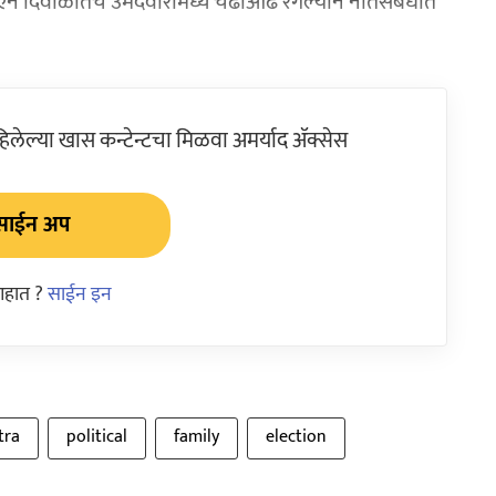
ऐन दिवाळीतच उमेदवारांमध्ये चढाओढ रंगल्याने नातेसंबंधात
ेल्या खास कन्टेन्टचा मिळवा अमर्याद ॲक्सेस
साईन अप
आहात ?
साईन इन
tra
political
family
election