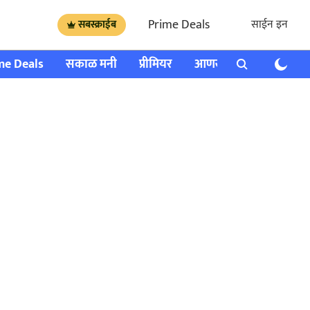
Prime Deals
साईन इन
सबस्क्राईब
me Deals
सकाळ मनी
प्रीमियर
आणखी
राशी भविष्य