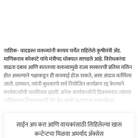
नाशिक- वादग्रस्त वक्तव्यांनी कायम चर्चेत राहिलेले कृषीमंत्री ॲड.
माणिकराव कोकाटे यांचे मंत्रीपद धोक्यात सापडले आहे. विरोधकांचा
वाढता दबाव आणि सततच्या वक्तव्यामुळे राज्य सरकारची प्रतिमा मलिन
होत असल्याने पक्षाकडून ही कारवाई होऊ शकते, असा अंदाज वर्तविला
जातो. दरम्यान, त्यांनी बुधवारचे सर्व नियोजित कार्यक्रम रद्द केल्याने
कार्यकर्त्यांची चलबिचल झाली. अनेक कार्यकर्त्यांनी दिवसभरात त्यांच्या
नाशिकच्या निवासस्थानी भेट देत खात्री करण्याचा प्रयत्न केला.
साईन अप करा आणि वाचकांसाठी लिहिलेल्या खास
कन्टेन्टचा मिळवा अमर्याद ॲक्सेस