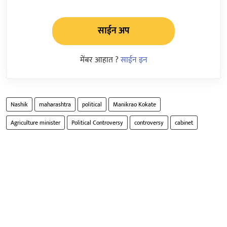
साईन अप
मेंबर आहात ?
साईन इन
Nashik
maharashtra
political
Manikrao Kokate
Agriculture minister
Political Controversy
controversy
cabinet