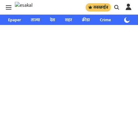
सबस्क्राईब
Epaper
ताज्या
देश
शहर
क्रीडा
Crime
साप्ताहिक