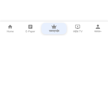
सबस्क्राईब
Home
E-Paper
लाईव्ह TV
सकाळ+
⌄
Marathi News
⌄
About Esakal
⌄
Digital Products