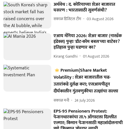
अर्थवेध : द. कोरियाच्या शेअर बाजारात
घसरण : भारतासाठी सुवर्णसंधी?
सकाळ डिजिटल टीम
03 August 2026
एआय मॅनिया 2026: शेअर बाजार (नास्डॅक
इंडेक्स) पुन्हा 'डॉट-कॉम बबल'च्या वाटेवर?
इतिहास पुन्हा घडणार का?
Kirang Gandhi
01 August 2026
Premium|Share Market
Volatility : शेअर बाजारातील चढ-
उतारांकडे दुर्लक्ष करा; एसआयपीतून
दीर्घकालीन गुंतवणुकीचा तज्ज्ञांचा सल्ला
सकाळ मनी
24 July 2026
EPS-95 Pensioners Protest:
पेन्शनधारकांचा ता.५ ऑगस्टला दिल्लीत
एल्गार; किमान पेन्शनसाठी महाआंदोलनाची
पुणे जिल्ह्यात जोरदार तयारी