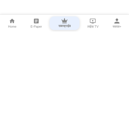
सबस्क्राईब
Home
E-Paper
लाईव्ह TV
सकाळ+
⌄
Marathi News
⌄
About Esakal
⌄
Digital Products
⌄
Sakal Programs