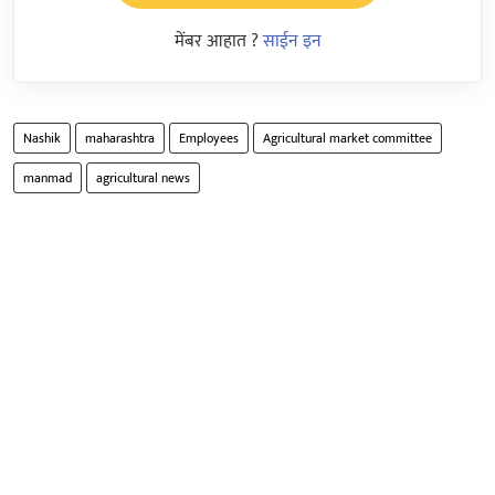
मेंबर आहात ?
साईन इन
Nashik
maharashtra
Employees
Agricultural market committee
manmad
agricultural news