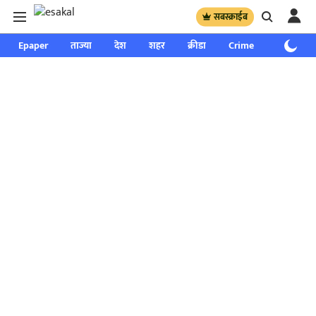
सबस्क्राईब
Epaper
ताज्या
देश
शहर
क्रीडा
Crime
साप्ताहिक