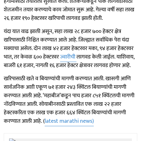
हंगामासाठी तयारीला सुरवात केली. शेतकऱ्यांकडून पीक लागवडीसाठी
शेतजमीन तयार करण्याचे काम जोमात सुरू आहे. गेल्या वर्षी सहा लाख
२६ हजार १९० हेक्टरवर खरिपाची लागवड झाली होती.
यंदा यात वाढ झाली असून, सहा लाख २८ हजार ७०० हेक्टर क्षेत्र
खरिपासाठी निश्चित करण्यात आले आहे. जिल्ह्यात सर्वाधिक पेरा यंदा
मक्याचा असेल. दोन लाख ४२ हजार हेक्टरवर मका, ९४ हजार हेक्टरवर
भात, तर केवळ ६०० हेक्टरवर
ज्वारीची
लागवड केली जाईल. याशिवाय,
बाजरी ६१ हजार, नागली १६ हजार हेक्टर क्षेत्रावर लागवड होणार आहे.
खरिपासाठी खते व बियाण्यांची मागणी करण्यात आली. खासगी आणि
सार्वजनिक अशी एकूण ७१ हजार २४३ क्विंटल बियाण्यांची मागणी
करण्यात आली आहे. ‘महाबीज’कडून पाच हजार ८५१ क्विंटलची मागणी
नोंदविण्यात आली. सोयाबीनसाठी प्रस्तावित एक लाख २२ हजार
हेक्टरकरिता एक लाख एक हजार ६६४ क्विंटल बियाण्यांची मागणी
करण्यात आली आहे. (
latest marathi news)