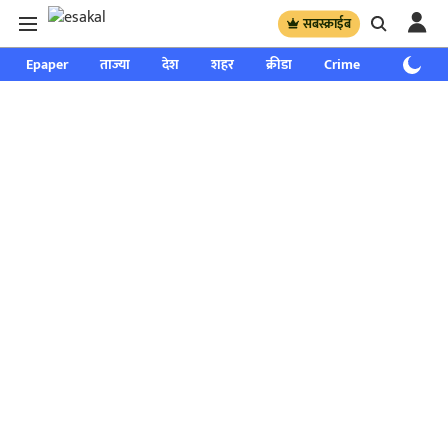
सबस्क्राईब
Epaper
ताज्या
देश
शहर
क्रीडा
Crime
साप्ताहिक