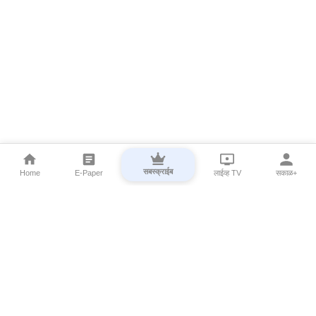
सबस्क्राईब
Home
E-Paper
लाईव्ह TV
सकाळ+
⌄
Marathi News