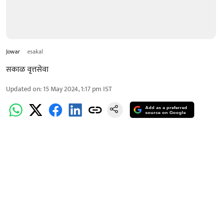
Jowar
esakal
सकाळ वृत्तसेवा
Updated on
:
15 May 2024, 1:17 pm
IST
Add as a preferred
source on Google