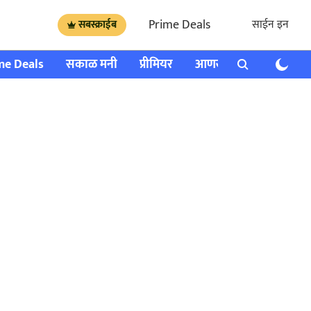
Prime Deals
साईन इन
सबस्क्राईब
me Deals
सकाळ मनी
प्रीमियर
आणखी
राशी भविष्य