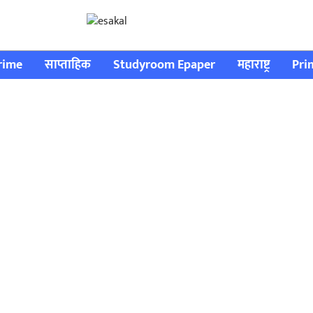
rime
साप्ताहिक
Studyroom Epaper
महाराष्ट्र
Pri