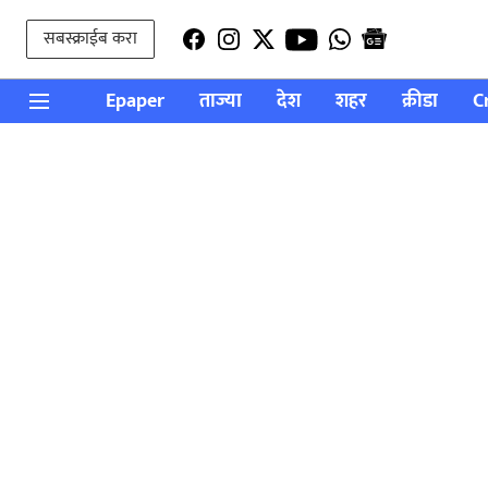
सबस्क्राईब करा
Epaper
ताज्या
देश
शहर
क्रीडा
C