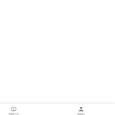
लाईव्ह TV
सकाळ+