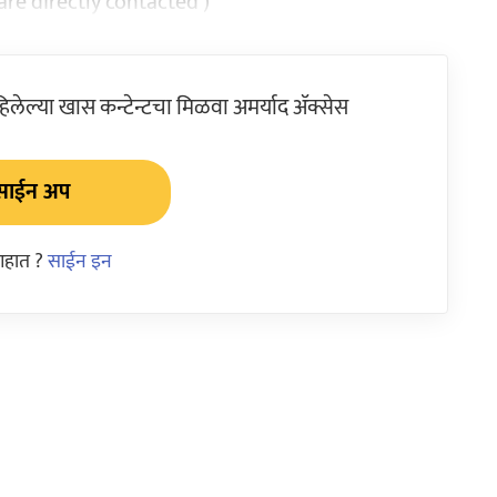
are directly contacted )
ेल्या खास कन्टेन्टचा मिळवा अमर्याद ॲक्सेस
साईन अप
आहात ?
साईन इन