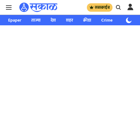
सबस्क्राईब
Epaper
ताज्या
देश
शहर
क्रीडा
Crime
साप्ताहिक