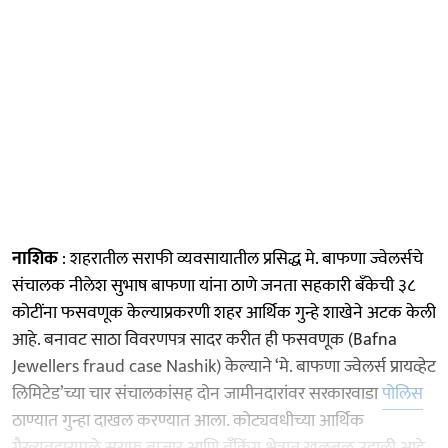
नाशिक
: शहरातील सराफी व्यवसायातील प्रसिद्ध मे. बाफणा ज्वेलर्सचे
संचालक नीलेश सुभाष बाफणा यांना ठाणे जनता सहकारी बँकेची ३८
कोटींना फसवणूक केल्याप्रकरणी शहर आर्थिक गुन्हे शाखेने अटक केली
आहे. बनावट साठा विवरणपत्र सादर करीत ही फसवणूक (Bafna
Jewellers fraud case Nashik) केल्याने ‘मे. बाफणा ज्वेलर्स प्रायव्हेट
लिमिटेड’च्या चार संचालकांसह दोन जामीनदारांवर सरकारवाडा
पोलिस
ठाण्यात गुन्हा दाखल करण्यात आला. कोट्यवधीच्या आर्थिक
गैरव्यवहारामुळे सराफ बाजार आणि बँकिंग क्षेत्रात खळबळ उडाली आहे.