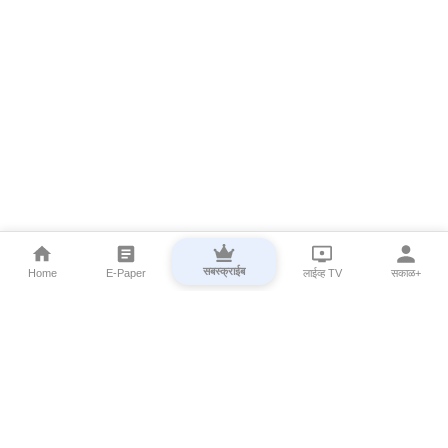
सबस्क्राईब
Home
E-Paper
लाईव्ह TV
सकाळ+