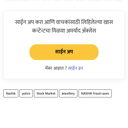
साईन अप करा आणि वाचकांसाठी लिहिलेल्या खास
कन्टेन्टचा मिळवा अमर्याद ॲक्सेस
साईन अप
मेंबर आहात ?
साईन इन
Nashik
police
Stock Market
Jewellery
NASHIK fraud cases