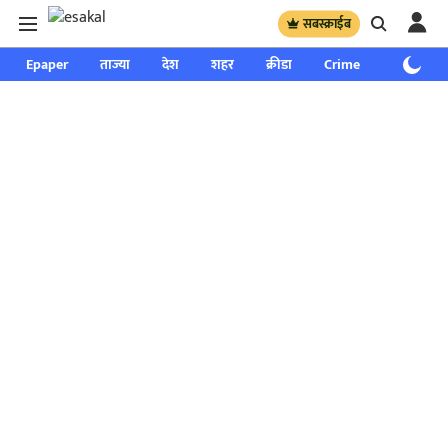
सबस्क्राईब
Epaper
ताज्या
देश
शहर
क्रीडा
Crime
साप्ताहिक