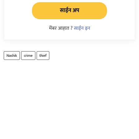
साईन अप
मेंबर आहात ?
साईन इन
Nashik
crime
thief