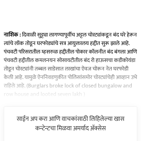
नाशिक :
दिवाळी सुट्ट्या लागण्यापूर्वीच अट्टल चोरट्यांकडून बंद घरे हेरून
त्यांचे लॉक तोडून घरफोड्यांचे सत्र आयुक्तालय हद्दीत सुरू झाले आहे.
पंचवटी परिसरातील म्हसरुळ हद्दीतील पोकार कॉलनीत बंद बंगला आणि
पंचवटी हद्दीतील कमलनयन सोसायटीतील बंद रो हाऊसचा कडीकोयंडा
तोडून चोरट्यांनी तब्बल साडेसात लाखांचा ऐवज चोरून नेत घरफोडी
केली आहे. यामुळे ऐननिवडणुकीत पोलिसांसमोर चोरट्यांचेही आव्हान उभे
राहिले आहे. (Burglars broke lock of closed bungalow and
row house and looted seven lakh )
साईन अप करा आणि वाचकांसाठी लिहिलेल्या खास
कन्टेन्टचा मिळवा अमर्याद ॲक्सेस