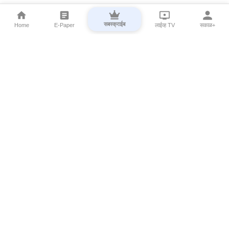
सबस्क्राईब
Home
E-Paper
लाईव्ह TV
सकाळ+
⌄
Marathi News
⌄
About Esakal
⌄
Digital Products
⌄
Sakal Programs
⌄
Print Products