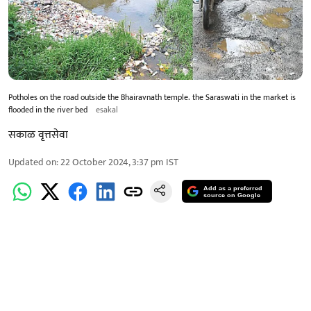
Potholes on the road outside the Bhairavnath temple. the Saraswati in the market is
flooded in the river bed
esakal
सकाळ वृत्तसेवा
Updated on
:
22 October 2024, 3:37 pm
IST
Add as a preferred
source on Google