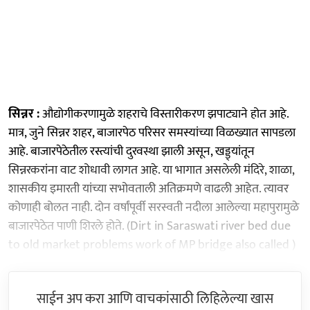
सिन्नर :
औद्योगीकरणामुळे शहराचे विस्तारीकरण झपाट्याने होत आहे.
मात्र, जुने सिन्नर शहर, बाजारपेठ परिसर समस्यांच्या विळख्यात सापडला
आहे. बाजारपेठेतील रस्त्यांची दुरवस्था झाली असून, खड्ड्यांतून
सिन्नरकरांना वाट शोधावी लागत आहे. या भागात असलेली मंदिरे, शाळा,
शासकीय इमारती यांच्या सभोवताली अतिक्रमणे वाढली आहेत. त्यावर
कोणाही बोलत नाही. दोन वर्षांपूर्वी सरस्वती नदीला आलेल्या महापुरामुळे
बाजारपेठेत पाणी शिरले होते. (Dirt in Saraswati river bed due
to old market problems work of MP bridge also called )
साईन अप करा आणि वाचकांसाठी लिहिलेल्या खास