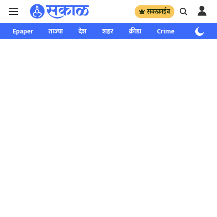
सबस्क्राईब
Epaper
ताज्या
देश
शहर
क्रीडा
Crime
साप्ताहिक