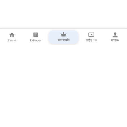
सबस्क्राईब
Home
E-Paper
लाईव्ह TV
सकाळ+
⌄
Marathi News
⌄
About Esakal