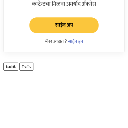
कन्टेन्टचा मिळवा अमर्याद ॲक्सेस
साईन अप
मेंबर आहात ?
साईन इन
Nashik
Traffic