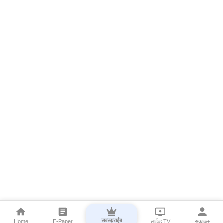
सबस्क्राईब
Home
E-Paper
लाईव्ह TV
सकाळ+