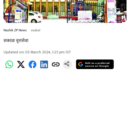
Nashik ZP News
esakal
सकाळ वृत्तसेवा
Updated on
:
03 March 2024, 1:25 pm
IST
Add as a preferred
source on Google