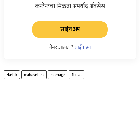
कन्टेन्टचा मिळवा अमर्याद ॲक्सेस
साईन अप
मेंबर आहात ?
साईन इन
Nashik
maharashtra
marriage
Threat