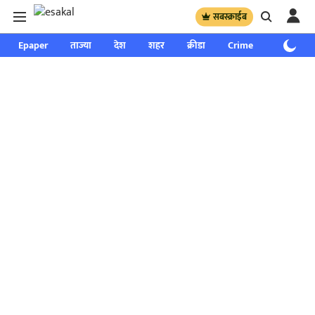
सबस्क्राईब
Epaper
ताज्या
देश
शहर
क्रीडा
Crime
साप्ताहिक