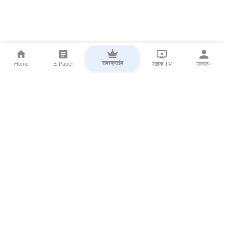
सबस्क्राईब
Home
E-Paper
लाईव्ह TV
सकाळ+
⌄
Marathi News
⌄
About Esakal
⌄
Digital Products