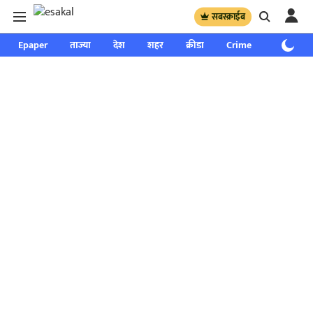
सबस्क्राईब
Epaper
ताज्या
देश
शहर
क्रीडा
Crime
साप्ताहिक