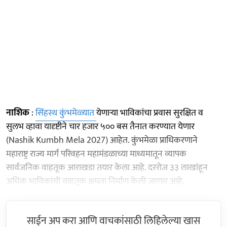
नाशिक
:
सिंहस्थ कुंभमेळ्यात
येणाऱ्या भाविकांचा प्रवास सुरक्षित व
सुलभ व्हावा यादृष्टीने चार हजार ५०० बस तैनात करण्यात येणार
(Nashik Kumbh Mela 2027) आहेत. कुंभमेळा प्राधिकरणाने
महाराष्ट्र राज्य मार्ग परिवहन महामंडळाच्या माध्यमातून व्यापक
सार्वजनिक वाहतूक आराखडा तयार केला आहे. दररोज ३३ लाखांहून
अधिक भाविकांची वाहतूक क्षमता निर्माण केली जाणार आहे.
साईन अप करा आणि वाचकांसाठी लिहिलेल्या खास