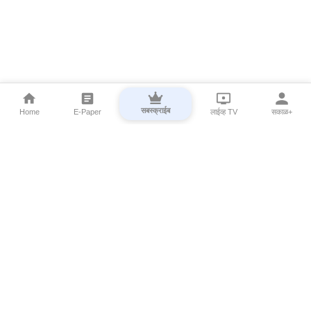
सबस्क्राईब
Home
E-Paper
लाईव्ह TV
सकाळ+
⌄
Marathi News
⌄
About Esakal
⌄