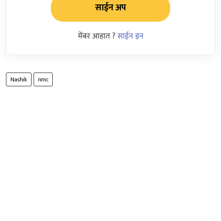
साईन अप
मेंबर आहात ?
साईन इन
Nashik
nmc