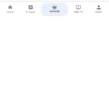
सबस्क्राईब
Home
E-Paper
लाईव्ह TV
सकाळ+
⌄
Marathi News
⌄
About Esakal
⌄
Digital Products
⌄
Sakal Programs
⌄
Print Products