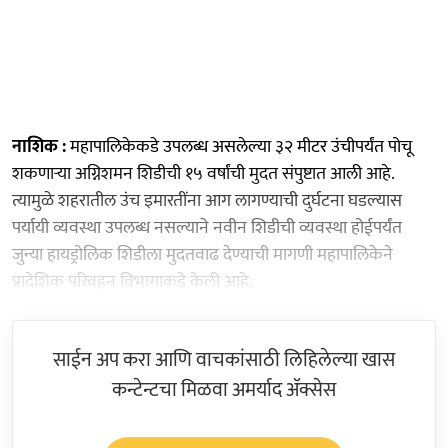
नाशिक :
महापालिकेकडे उपलब्ध असलेल्या ३२ मीटर उंचीपर्यंत पोचू
शकणाऱ्या अग्निशमन शिडीची १५ वर्षांची मुदत संपुष्टात आली आहे.
त्यामुळे शहरातील उंच इमारतींना आग लागण्याची दुर्घटना घडल्यास
पर्यायी व्यवस्था उपलब्ध नसल्याने नवीन शिडीची व्यवस्था होईपर्यंत
जुन्या हायड्रोलिक शिडीला मुदतवाढ देण्याची मागणी महापालिकेने
प्रादेशिक परिवहन विभागाकडे केली आहे.
साईन अप करा आणि वाचकांसाठी लिहिलेल्या खास
कन्टेन्टचा मिळवा अमर्याद ॲक्सेस