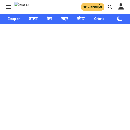
सबस्क्राईब
Epaper
ताज्या
देश
शहर
क्रीडा
Crime
साप्ताहिक