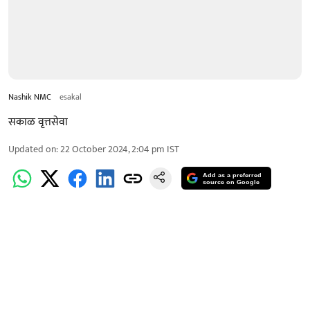
Nashik NMC
esakal
सकाळ वृत्तसेवा
Updated on
:
22 October 2024, 2:04 pm
IST
Add as a preferred
source on Google