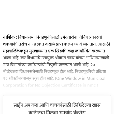
नाशिक :
विधानसभा निवडणुकीसाठी उमेदवारांना विविध प्रकारची
थकबाकी तसेच ना- हरकत दाखले प्राप्त करून घ्यावे लागतात. त्यासाठी
महापालिकेकडून मुख्यालयात एक खिडकी कक्ष कार्यान्वित करण्यात
आला आहे. कर विभागाचे उपायुक्त श्रीकांत पवार यांच्या आधिपत्याखाली
नऊ विभागांच्या कर्मचाऱ्यांची नियुक्ती करण्यात आली आहे. २०
नोव्हेंबरला विधानसभेसाठी निवडणूक होत आहे. निवडणुकीची प्रक्रिया
२२ ऑक्टोबरपासून सुरू होत आहे. (One Window in Municipal
Corporation for No Objection Certificate in nmc )
साईन अप करा आणि वाचकांसाठी लिहिलेल्या खास
कन्टेन्टचा मिळवा अमर्याद ॲक्सेस