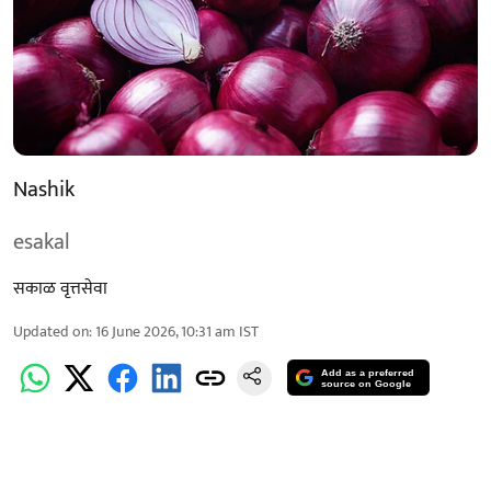
Nashik
esakal
सकाळ वृत्तसेवा
Updated on
:
16 June 2026, 10:31 am
IST
Add as a preferred
source on Google