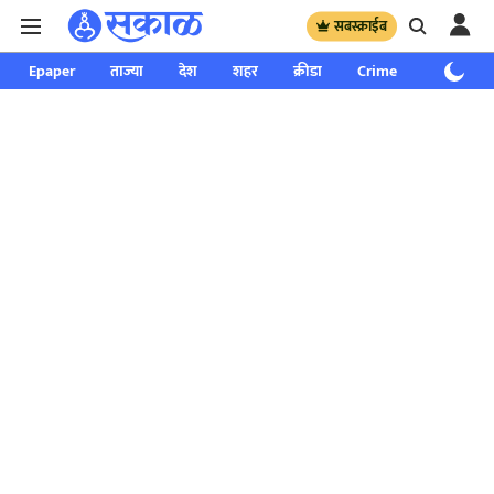
सबस्क्राईब
Epaper
ताज्या
देश
शहर
क्रीडा
Crime
साप्ताहिक