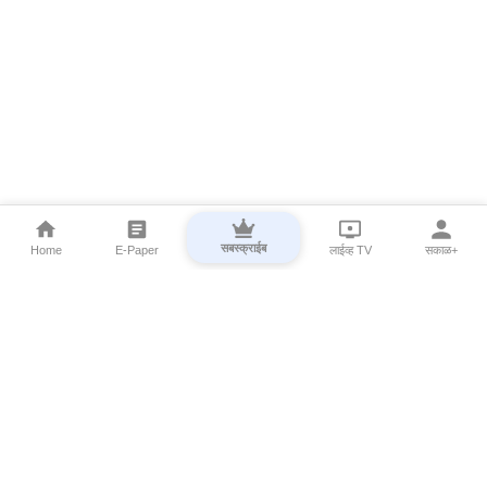
सबस्क्राईब
Home
E-Paper
लाईव्ह TV
सकाळ+
⌄
Marathi News