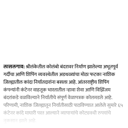
लासलगाव:
श्रीलंकेतील कोलंबो बंदरावर निर्माण झालेल्या अभूतपूर्व
गर्दीचा आणि शिपिंग व्यवस्थेतील अडथळ्यांचा मोठा फटका नाशिक
जिल्ह्यातील कांदा निर्यातदारांना बसला आहे. आंतरराष्ट्रीय शिपिंग
कंपन्यांनी कंटेनर वाहतूक भारतातील न्हावा शेवा आणि विझिंजम
बंदरांकडे वळविल्याने निर्यातीचे संपूर्ण वेळापत्रक कोलमडले आहे.
परिणामी, नाशिक जिल्ह्यातून निर्यातीसाठी पाठविण्यात आलेले सुमारे ६५
कंटेनर कांदे माघारी परत आल्याने व्यापाऱ्यांचे कोट्यवधी रुपयांचे
नुकसान झाले आहे.