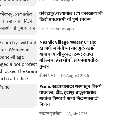
CD
16 hours ago
कोल्हापूर:राज्यातील 171 कारखान्यानी
दिली एफआरपी ची पूर्ण रक्कम
CD
20 hours ago
Nashik Village Water Crisis:
खाजगी जमिनीच्या वादामुळे दसाने
गावाचा पाणीपुरवठा ठप्प; संतप्त
महिलांचा हंडा मोर्चा, ग्रामपंचायतीला
कुलूप
रोशन भामरे
06 August 2026
Pune: खडकवासला धरणातून विसर्ग
वाढवला; दौंड, इंदापूर तालुक्यातील
गावांना पिण्याचे पाणी मिळण्यासाठी
निर्णय
सकाळ वृत्तसेवा
18 July 2026