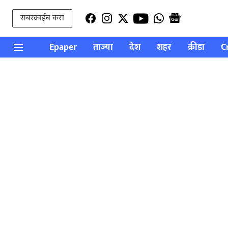
सबस्क्राईब करा
Epaper
ताज्या
देश
शहर
क्रीडा
C