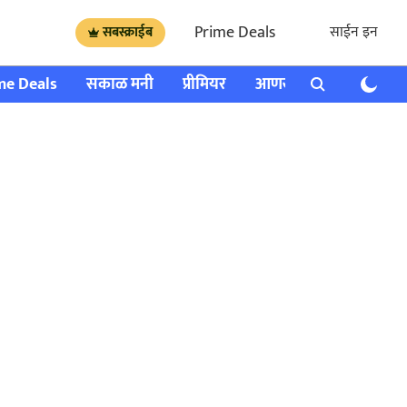
Prime Deals
साईन इन
सबस्क्राईब
me Deals
सकाळ मनी
प्रीमियर
आणखी
राशी भविष्य