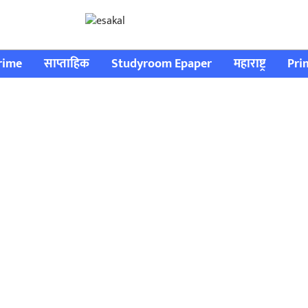
rime
साप्ताहिक
Studyroom Epaper
महाराष्ट्र
Pri