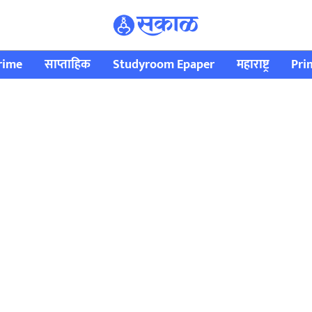
rime
साप्ताहिक
Studyroom Epaper
महाराष्ट्र
Pri