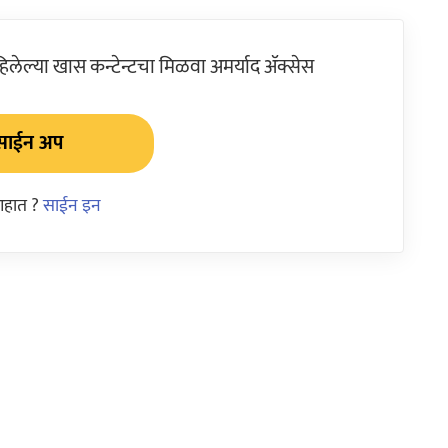
ेल्या खास कन्टेन्टचा मिळवा अमर्याद ॲक्सेस
साईन अप
आहात ?
साईन इन