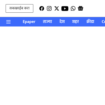
सबस्क्राईब करा
Epaper
ताज्या
देश
शहर
क्रीडा
C