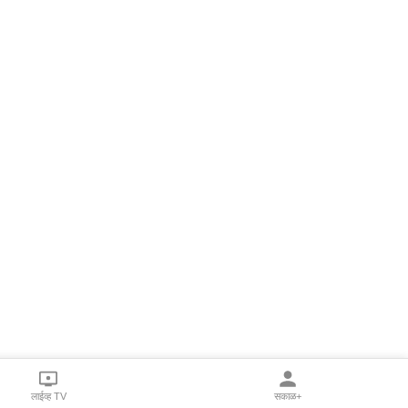
लाईव्ह TV
सकाळ+