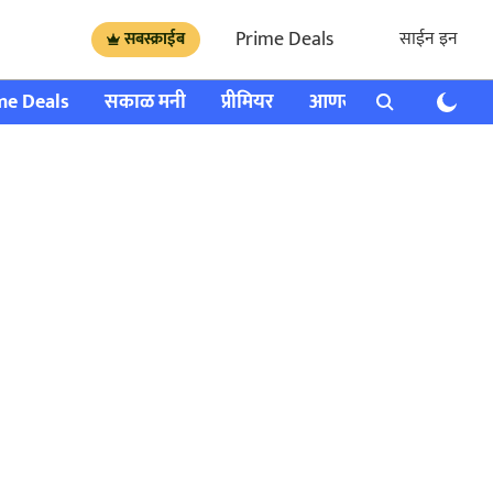
Prime Deals
साईन इन
सबस्क्राईब
me Deals
सकाळ मनी
प्रीमियर
आणखी
राशी भविष्य