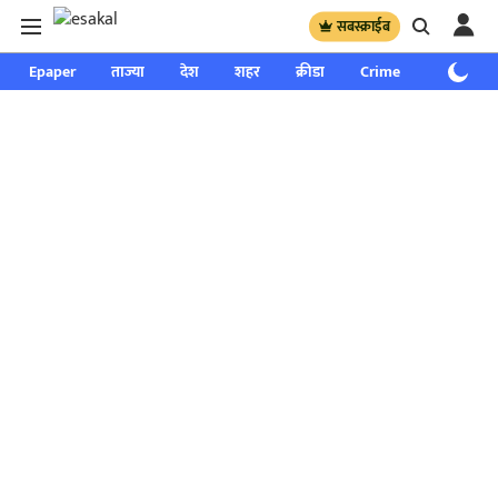
सबस्क्राईब
Epaper
ताज्या
देश
शहर
क्रीडा
Crime
साप्ताहिक