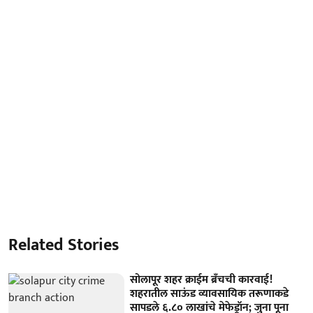
Related Stories
सोलापूर शहर क्राईम ब्रॅंचची कारवाई!
शहरातील साऊंड व्यावसायिक तरूणाकडे
सापडले ६.८० लाखांचे मेफेड्रॉन; जुना पूना