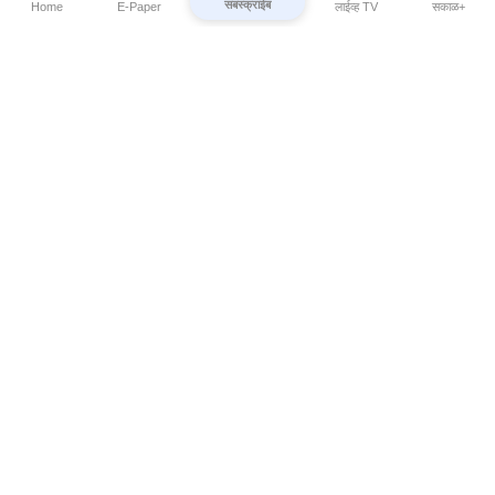
सबस्क्राईब
Home
E-Paper
लाईव्ह TV
सकाळ+
⌄
Marathi News
⌄
About Esakal
⌄
Digital Products
⌄
Sakal Programs
⌄
Print Products