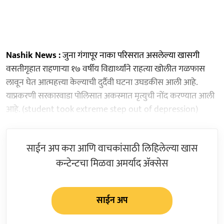
Nashik News :
जुना गंगापूर नाका परिसरात असलेल्या खासगी
वसतीगृहात राहणाऱ्या १७ वर्षीय विद्यार्थ्यांने राहत्या खोलीत गळफास
लावून घेत आत्महत्त्या केल्याची दुर्दैवी घटना उघडकीस आली आहे.
याप्रकरणी सरकारवाडा पोलिसात अकस्मात मृत्युची नोंद करण्यात आली
आहे. (student took extreme step out of depression)
साईन अप करा आणि वाचकांसाठी लिहिलेल्या खास
कन्टेन्टचा मिळवा अमर्याद ॲक्सेस
साईन अप