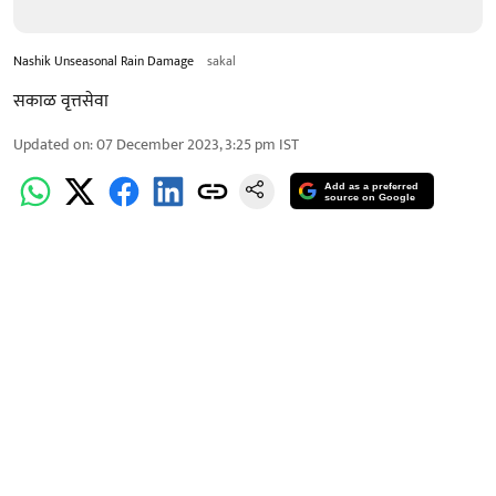
Nashik Unseasonal Rain Damage
sakal
सकाळ वृत्तसेवा
Updated on
:
07 December 2023, 3:25 pm
IST
Add as a preferred
source on Google