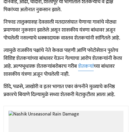
दोनवाडे, ओढा, चांदोरी, शिलापूर या भागातील शेतकऱ्यांचे व द्राक्ष
पिकांच्या अतोनात नुकसान झाले.
निफाड तालुक्यासह देवळाली मतदारसंघात येणाऱ्या गावांचे मोठ्या
प्रमाणावर नुकसान झालेले असून शासकीय यंत्रणा बांधावर अजून
पोचलेली नसल्याचे धक्कादायक वास्तव शेतकऱ्यांनी सांगितले आहे.
त्यामुळे राजकीय पक्षांचे नेते केवळ पाहणी आणि फोटोसेशन पुरतेच
विशिष्ट शेतकऱ्यांच्या बांधावर येऊन गेल्याचा आरोप शेतकऱ्यांनी केला
आहे. अल्पभूधारक शेतकऱ्यांबरोबरच गरीब
शेतकऱ्यां
च्या बांधावर
शासकीय यंत्रणा अजून पोचलेली नाही.
शिंदे, पळसे, जाखोरी व इतर भागात एका कंपनीने मुळ्याचे कनिष्ठ
प्रकारचे बियाणे दिल्यामुळे सध्या शेतकरी मेटाकुटीला आला आहे.