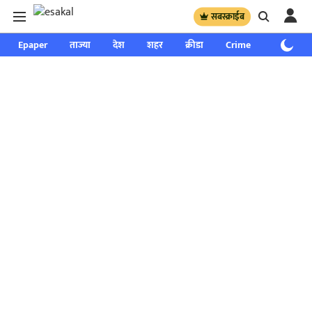
सबस्क्राईब
Epaper
ताज्या
देश
शहर
क्रीडा
Crime
साप्ताहिक