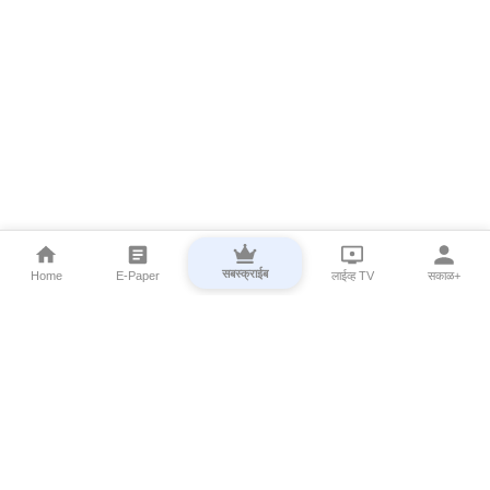
सबस्क्राईब
Home
E-Paper
लाईव्ह TV
सकाळ+
⌄
Marathi News