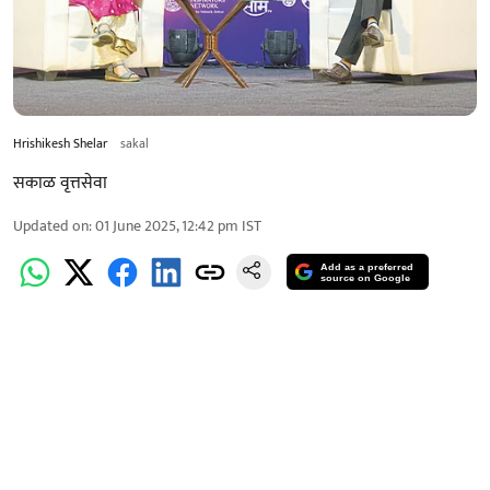
Hrishikesh Shelar
sakal
सकाळ वृत्तसेवा
Updated on
:
01 June 2025, 12:42 pm
IST
Add as a preferred
source on Google