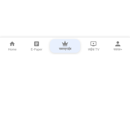
सबस्क्राईब
Home
E-Paper
लाईव्ह TV
सकाळ+
⌄
Marathi News
⌄
About Esakal