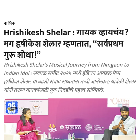
नाशिक
Hrishikesh Shelar : गायक व्हायचंय?
मग हृषीकेश शेलार म्हणतात, “सर्वप्रथम
गुरू शोधा!”
Hrishikesh Shelar’s Musical Journey from Nimgaon to
Indian Idol : सकाळ समीट २०२५ मध्ये इंडियन आयडल फेम
हृषीकेश शेलार यांच्याशी संवाद साधताना तन्वी जानोरकर; यावेळी शेलार
यांनी तरुण गायकांसाठी गुरू निवडीचे महत्त्व सांगितले.