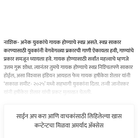
नाशिक- अनेक युवकांचे गायक होण्याचे स्वप्न असते. स्वप्न साकार
करण्यासाठी युवकांनी वेगवेगळ्या प्रकारची गाणी ऐकायला हवी, गाण्यांचे
प्रकार समजून घ्यायला हवे. गायक होण्यासाठी सर्वांत महत्त्वाचे म्हणजे
उत्तम गुरू शोधा. त्यानंतर तुमचे गायक होण्याचे स्वप्न निश्‍चितपणे साकार
होईल, असा विश्‍वास इंडियन आयडल फेम गायक हृषीकेश शेलार यांनी
‘सकाळ समीट- २०२५’ मध्ये सहभागी युवकांना दिला. तन्वी जानोरकर
यांनी हृषीकेश शेलार यांची प्रकट मुलाखत घेतली.
साईन अप करा आणि वाचकांसाठी लिहिलेल्या खास
कन्टेन्टचा मिळवा अमर्याद ॲक्सेस