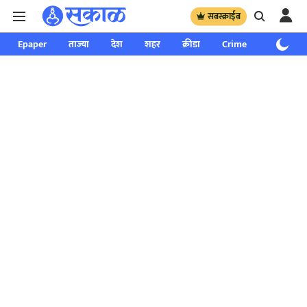
सबस्क्राईब
Epaper
ताज्या
देश
शहर
क्रीडा
Crime
साप्ताहिक