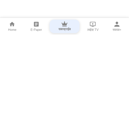
सबस्क्राईब
Home
E-Paper
लाईव्ह TV
सकाळ+
⌄
Marathi News
⌄
About Esakal
⌄
Digital Products
⌄
Sakal Programs