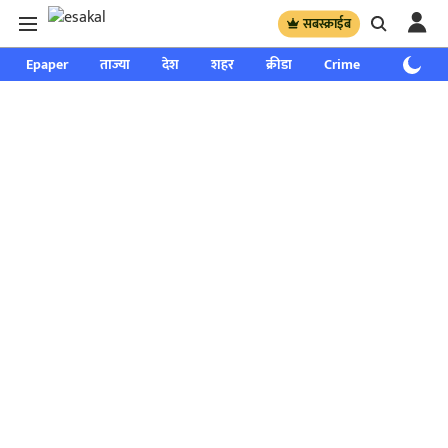
सबस्क्राईब
Epaper
ताज्या
देश
शहर
क्रीडा
Crime
साप्ताहिक