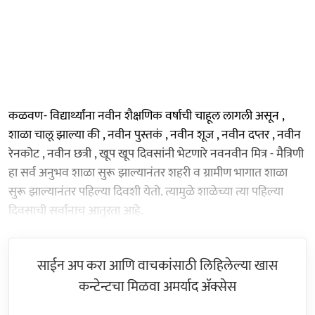
कळवण- विद्यार्थ्यांना नवीन शैक्षणिक वर्षाची चाहूल लागली असून ,
शाळा चालू झाल्या की , नवीन पुस्तकं , नवीन शूज , नवीन दप्तर , नवीन
रेनकोट , नवीन छत्री , खूप खूप दिवसांनी भेटणारे नवनवीन मित्र - मैत्रिणी
हा सर्व अनुभव शाळा सुरू झाल्यानंतर शहरी व ग्रामीण भागात शाळा
सुरू झाल्यानंतर पहिल्या दिवशी येतो. त्यामुळे शाळेच्या त्या पहिल्या
दिवसाची सर्वांनाच आतुरता आहे.
साईन अप करा आणि वाचकांसाठी लिहिलेल्या खास
कन्टेन्टचा मिळवा अमर्याद ॲक्सेस