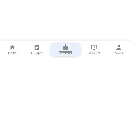
सबस्क्राईब
Home
E-Paper
लाईव्ह TV
सकाळ+
⌄
Marathi News
⌄
About Esakal