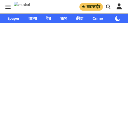
सबस्क्राईब
Epaper
ताज्या
देश
शहर
क्रीडा
Crime
साप्ताहिक