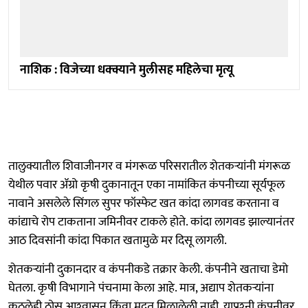
नाशिक : विजेच्या धक्क्याने मुलीसह महिलेचा मृत्यू
तालुक्यातील शिवाजीनगर व मंगरूळ परिसरातील शेतकऱ्यांनी मंगरूळ
येथील पवार ॲग्रो कृषी दुकानातून एका नामांकित कंपनीच्या सूर्यफूल
नावाने असलेले सिंगल सुपर फॉस्फेट खत कांदा लागवड करताना व
कांद्याचे रोप टाकताना जमिनीवर टाकले होते. कांदा लागवड झाल्यानंतर
आठ दिवसांनी कांदा पिकात खतामुळे मर दिसू लागली.
शेतकऱ्यांनी दुकानदार व कंपनीकडे तक्रार केली. कंपनीने खताचा डेमो
घेतला. कृषी विभागाने पंचनामा केला आहे. मात्र, अद्याप शेतकऱ्यांना
कुठलेही ठोस आश्‍वासन किंवा मदत मिळालेली नाही. याप्रश्‍नी कंपनीवर