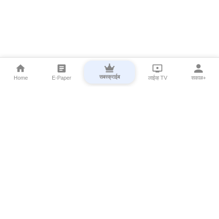
सबस्क्राईब
Home
E-Paper
लाईव्ह TV
सकाळ+
⌄
Marathi News
⌄
About Esakal
⌄
Digital Products