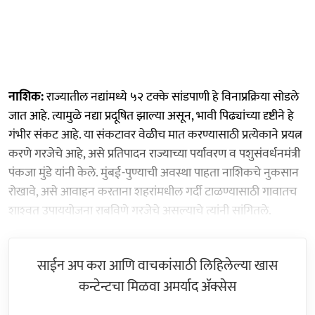
नाशिक:
राज्यातील नद्यांमध्ये ५२ टक्के सांडपाणी हे विनाप्रक्रिया सोडले
जात आहे. त्यामुळे नद्या प्रदूषित झाल्या असून, भावी पिढ्यांच्या दृष्टीने हे
गंभीर संकट आहे. या संकटावर वेळीच मात करण्यासाठी प्रत्येकाने प्रयत्न
करणे गरजेचे आहे, असे प्रतिपादन राज्याच्या पर्यावरण व पशुसंवर्धनमंत्री
पंकजा मुंडे यांनी केले. मुंबई-पुण्याची अवस्था पाहता नाशिकचे नुकसान
रोखावे, असे आवाहन करताना शहरांमधील गर्दी टाळण्यासाठी गावातच
शाश्‍वत उपाययोजना राबविणे गरजेचे असल्याचे त्यांनी सांगितले.
साईन अप करा आणि वाचकांसाठी लिहिलेल्या खास
कन्टेन्टचा मिळवा अमर्याद ॲक्सेस