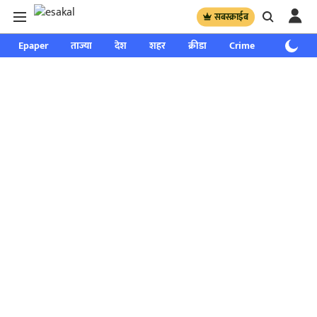
सबस्क्राईब
Epaper
ताज्या
देश
शहर
क्रीडा
Crime
साप्ताहिक