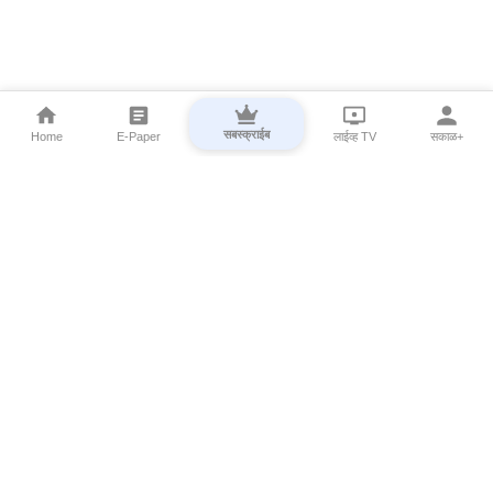
सबस्क्राईब
Home
E-Paper
लाईव्ह TV
सकाळ+
⌄
Marathi News
⌄
About Esakal
⌄
Digital Products