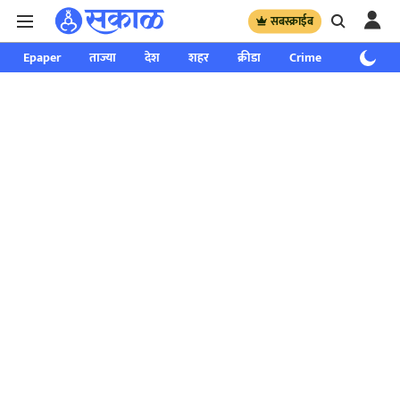
सबस्क्राईब
Epaper
ताज्या
देश
शहर
क्रीडा
Crime
साप्ताहिक