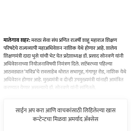
मालेगाव शहर:
मराठा सेवा संघ प्रणित राजर्षी शाहू महाराज शिक्षण
परिषदेचे राज्यव्यापी महाअधिवेशन नाशिक येथे होणार आहे. शालेय
शिक्षणमंत्री दादा भुसे यांची भेट घेत प्रदेशाध्यक्ष डॉ. प्रसाद सोनवणे यांनी
अधिवेशनाच्या नियोजनाविषयी निमंत्रण दिले. सप्टेंबरच्या पहिल्या
आठवड्यात ‘मविप्र’चे रावसाहेब थोरात सभागृह, गंगापूर रोड, नाशिक येथे
अधिवेशन होणार आहे. मुख्यमंत्री व दोन्ही उपमुख्यमंत्री यांनाही आमंत्रित
करण्यात येणार असल्याचे डॉ. सोनवणे यांनी सांगितले.
साईन अप करा आणि वाचकांसाठी लिहिलेल्या खास
कन्टेन्टचा मिळवा अमर्याद ॲक्सेस