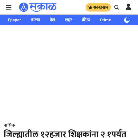
सबस्क्राईब
Epaper
ताज्या
देश
शहर
क्रीडा
Crime
साप्ताहिक
नाशिक
जिल्ह्यातील १२हजार शिक्षकांना २ १पर्यंत