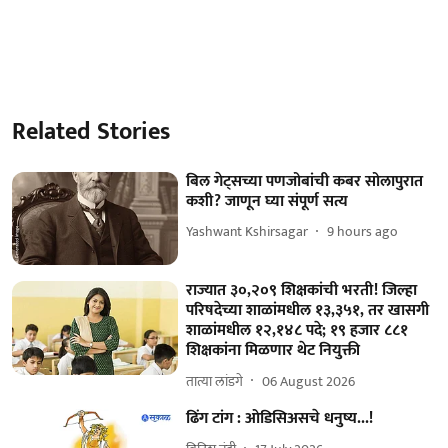
Related Stories
बिल गेट्सच्या पणजोबांची कबर सोलापुरात
कशी? जाणून घ्या संपूर्ण सत्य
Yashwant Kshirsagar
9 hours ago
राज्यात ३०,२०९ शिक्षकांची भरती! जिल्हा
परिषदेच्या शाळांमधील १३,३५१, तर खासगी
शाळांमधील १२,१४८ पदे; १९ हजार ८८१
शिक्षकांना मिळणार थेट नियुक्ती
तात्या लांडगे
06 August 2026
ढिंग टांग : ओडिसिअसचे धनुष्य...!