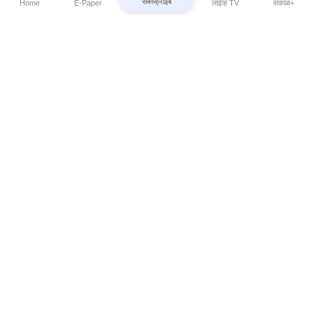
सबस्क्राईब
Home
E-Paper
लाईव्ह TV
सकाळ+
⌄
Marathi News
⌄
About Esakal
⌄
Digital Products
⌄
Sakal Programs
⌄
Print Products