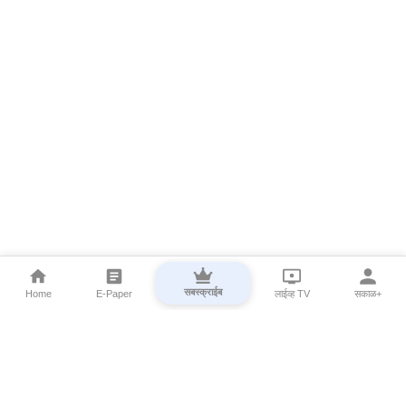
सबस्क्राईब
Home
E-Paper
लाईव्ह TV
सकाळ+