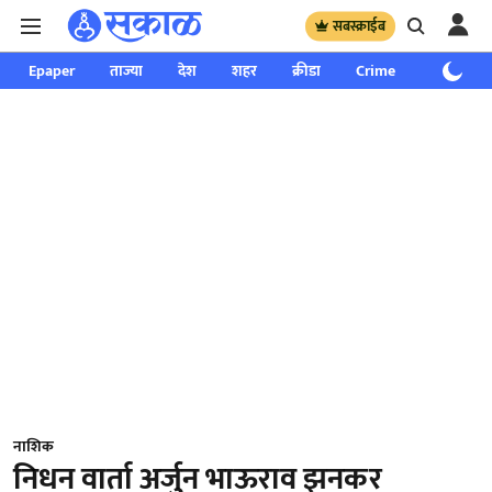
सबस्क्राईब
Epaper
ताज्या
देश
शहर
क्रीडा
Crime
साप्ताहिक
नाशिक
निधन वार्ता अर्जुन भाऊराव झनकर