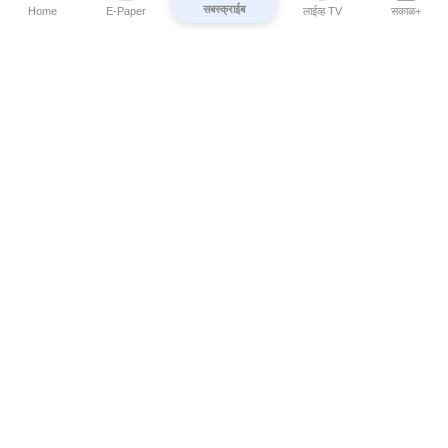
सबस्क्राईब
Home
E-Paper
लाईव्ह TV
सकाळ+
⌄
Marathi News
⌄
About Esakal
⌄
Digital Products
⌄
Sakal Programs
⌄
Print Products