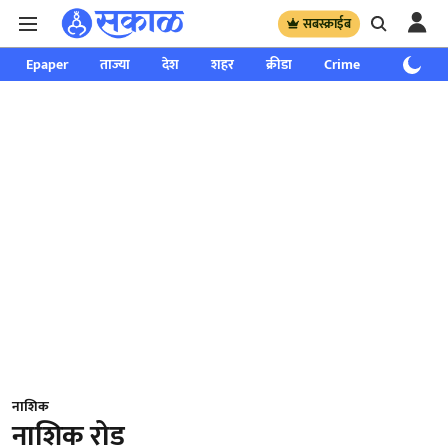
सबस्क्राईब
Epaper
ताज्या
देश
शहर
क्रीडा
Crime
साप्ताहिक
नाशिक
नाशिक रोड