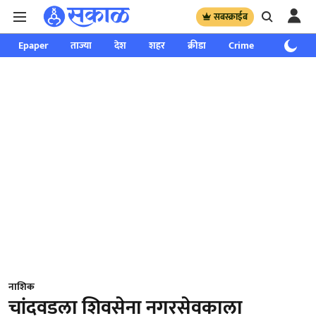
सबस्क्राईब
Epaper
ताज्या
देश
शहर
क्रीडा
Crime
साप्ताहिक
नाशिक
चांदवडला शिवसेना नगरसेवकाला