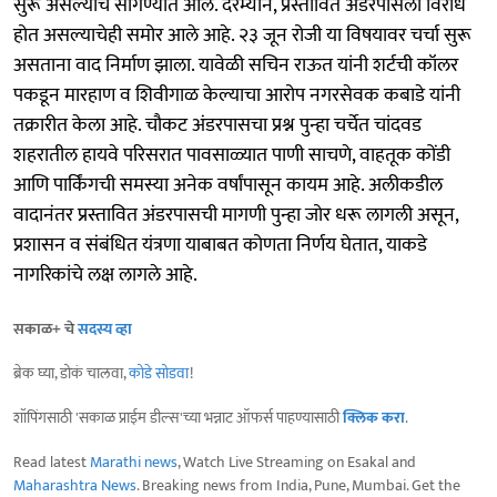
सुरू असल्याचे सांगण्यात आले. दरम्यान, प्रस्तावित अंडरपासला विरोध
होत असल्याचेही समोर आले आहे. २३ जून रोजी या विषयावर चर्चा सुरू
असताना वाद निर्माण झाला. यावेळी सचिन राऊत यांनी शर्टची कॉलर
पकडून मारहाण व शिवीगाळ केल्याचा आरोप नगरसेवक कबाडे यांनी
तक्रारीत केला आहे. चौकट अंडरपासचा प्रश्न पुन्हा चर्चेत चांदवड
शहरातील हायवे परिसरात पावसाळ्यात पाणी साचणे, वाहतूक कोंडी
आणि पार्किंगची समस्या अनेक वर्षांपासून कायम आहे. अलीकडील
वादानंतर प्रस्तावित अंडरपासची मागणी पुन्हा जोर धरू लागली असून,
प्रशासन व संबंधित यंत्रणा याबाबत कोणता निर्णय घेतात, याकडे
नागरिकांचे लक्ष लागले आहे.
सकाळ+ चे
सदस्य व्हा
ब्रेक घ्या, डोकं चालवा,
कोडे सोडवा
!
शॉपिंगसाठी 'सकाळ प्राईम डील्स'च्या भन्नाट ऑफर्स पाहण्यासाठी
क्लिक करा
.
Read latest
Marathi news
, Watch Live Streaming on Esakal and
Maharashtra News
. Breaking news from India, Pune, Mumbai. Get the