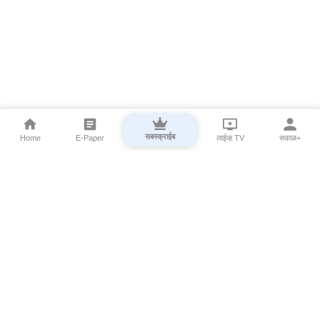
सबस्क्राईब
Home
E-Paper
लाईव्ह TV
सकाळ+
⌄
Marathi News