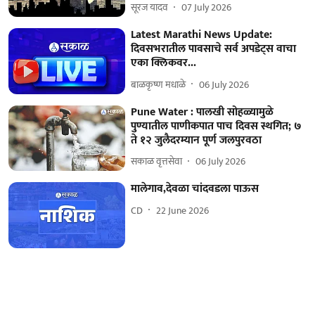
सूरज यादव
07 July 2026
Latest Marathi News Update:
दिवसभरातील पावसाचे सर्व अपडेट्स वाचा
एका क्लिकवर...
बाळकृष्ण मधाळे
06 July 2026
Pune Water : पालखी सोहळ्यामुळे
पुण्यातील पाणीकपात पाच दिवस स्थगित; ७
ते १२ जुलैदरम्यान पूर्ण जलपुरवठा
सकाळ वृत्तसेवा
06 July 2026
मालेगाव,देवळा चांदवडला पाऊस
CD
22 June 2026