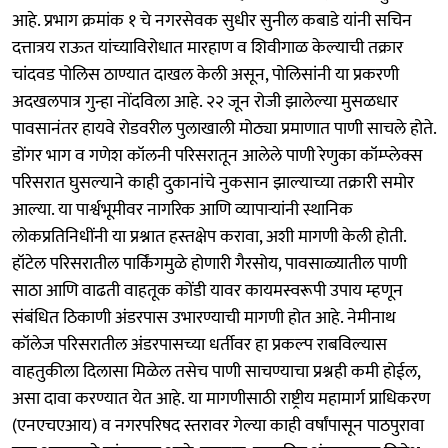
आहे. प्रभाग क्रमांक १ चे नगरसेवक सुधीर सुनील कबाडे यांनी सचिन
दत्तात्रय राऊत यांच्याविरोधात मारहाण व शिवीगाळ केल्याची तक्रार
चांदवड पोलिस ठाण्यात दाखल केली असून, पोलिसांनी या प्रकरणी
अदखलपात्र गुन्हा नोंदविला आहे. २२ जून रोजी झालेल्या मुसळधार
पावसानंतर हायवे रोडवरील पुलाखाली मोठ्या प्रमाणात पाणी साचले होते.
डोंगर भाग व गणेश कॉलनी परिसरातून आलेले पाणी रेणुका कॉम्प्लेक्स
परिसरात घुसल्याने काही दुकानांचे नुकसान झाल्याच्या तक्रारी समोर
आल्या. या पार्श्वभूमीवर नागरिक आणि व्यापाऱ्यांनी स्थानिक
लोकप्रतिनिधींनी या प्रश्नात हस्तक्षेप करावा, अशी मागणी केली होती.
हॉटेल परिसरातील पार्किंगमुळे होणारी गैरसोय, पावसाळ्यातील पाणी
साठा आणि वाढती वाहतूक कोंडी यावर कायमस्वरूपी उपाय म्हणून
संबंधित ठिकाणी अंडरपास उभारण्याची मागणी होत आहे. नेमीनाथ
कॉलेज परिसरातील अंडरपासच्या धर्तीवर हा प्रकल्प राबविल्यास
वाहतुकीला दिलासा मिळेल तसेच पाणी साचण्याचा प्रश्नही कमी होईल,
असा दावा करण्यात येत आहे. या मागणीसाठी राष्ट्रीय महामार्ग प्राधिकरण
(एनएचएआय) व नगरपरिषद स्तरावर गेल्या काही वर्षांपासून पाठपुरावा