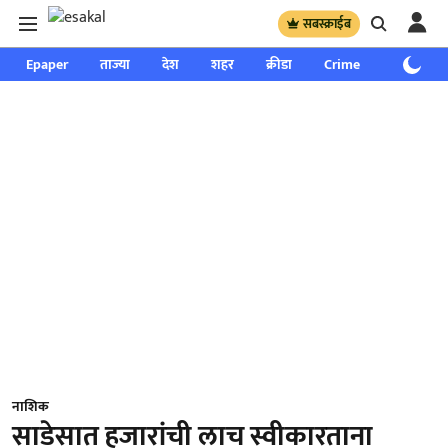
सबस्क्राईब
Epaper
ताज्या
देश
शहर
क्रीडा
Crime
साप्ताहिक
नाशिक
साडेसात हजारांची लाच स्वीकारताना