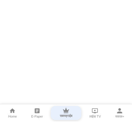
सबस्क्राईब
Home
E-Paper
लाईव्ह TV
सकाळ+