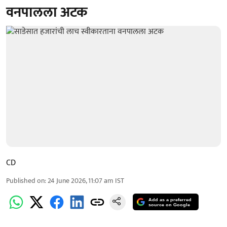
वनपालला अटक
CD
Published on
:
24 June 2026, 11:07 am
IST
Add as a preferred
source on Google