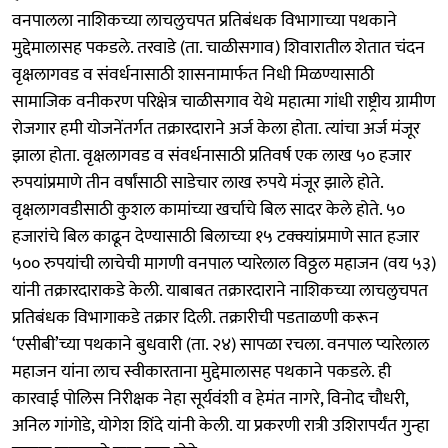
वनपालला नाशिकच्या लाचलुचपत प्रतिबंधक विभागाच्या पथकाने
मुद्देमालासह पकडले. तरवाडे (ता. चाळीसगाव) शिवारातील शेतात चंदन
वृक्षलागवड व संवर्धनासाठी शासनामार्फत निधी मिळण्यासाठी
सामाजिक वनीकरण परिक्षेत्र चाळीसगाव येथे महात्मा गांधी राष्ट्रीय ग्रामीण
रोजगार हमी योजनेंतर्गत तक्रारदाराने अर्ज केला होता. त्यांचा अर्ज मंजूर
झाला होता. वृक्षलागवड व संवर्धनासाठी प्रतिवर्ष एक लाख ५० हजार
रुपयांप्रमाणे तीन वर्षांसाठी साडेचार लाख रुपये मंजूर झाले होते.
वृक्षलागवडीसाठी कुशल कामांच्या खर्चाचे बिल सादर केले होते. ५०
हजारांचे बिल काढून देण्यासाठी बिलाच्या १५ टक्क्यांप्रमाणे सात हजार
५०० रुपयांची लाचेची मागणी वनपाल प्यारेलाल विठ्ठल महाजन (वय ५३)
यांनी तक्रारदाराकडे केली. याबाबत तक्रारदाराने नाशिकच्या लाचलुचपत
प्रतिबंधक विभागाकडे तक्रार दिली. तक्रारीची पडताळणी करून
‘एसीबी’च्या पथकाने बुधवारी (ता. २४) सापळा रचला. वनपाल प्यारेलाल
महाजन यांना लाच स्वीकारताना मुद्देमालासह पथकाने पकडले. ही
कारवाई पोलिस निरीक्षक नेहा सूर्यवंशी व हेमंत नागरे, विनोद चौधरी,
अनिल गांगोडे, योगेश शिंदे यांनी केली. या प्रकरणी रात्री उशिरापर्यंत गुन्हा