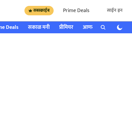
Prime Deals
साईन इन
सबस्क्राईब
me Deals
सकाळ मनी
प्रीमियर
आणखी
राशी भविष्य