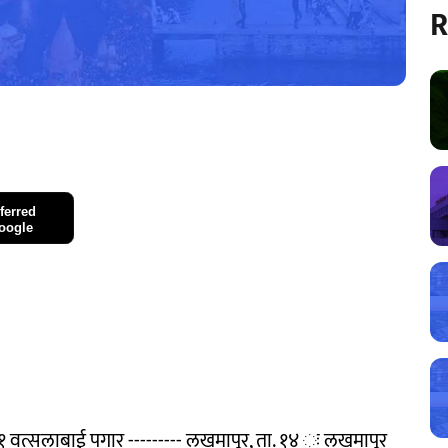
R
ferred
oogle
 वत्सलाबाई पगार --------- लखमापूर, ता. १४ ः लखमापूर