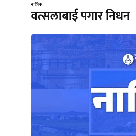
नाशिक
वत्सलाबाई पगार निधन