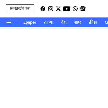
सबस्क्राईब करा
Epaper
ताज्या
देश
शहर
क्रीडा
C