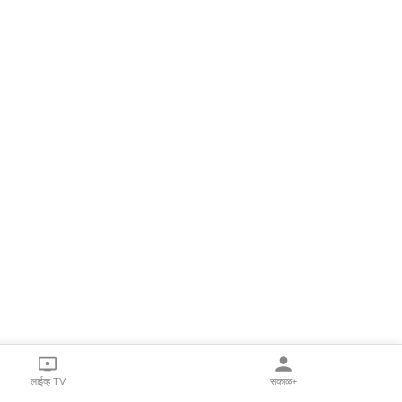
लाईव्ह TV
सकाळ+