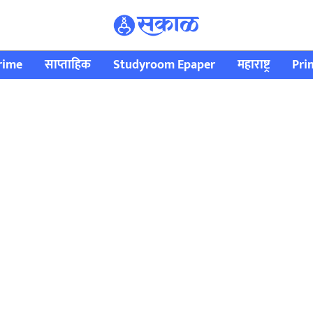
rime
साप्ताहिक
Studyroom Epaper
महाराष्ट्र
Pri