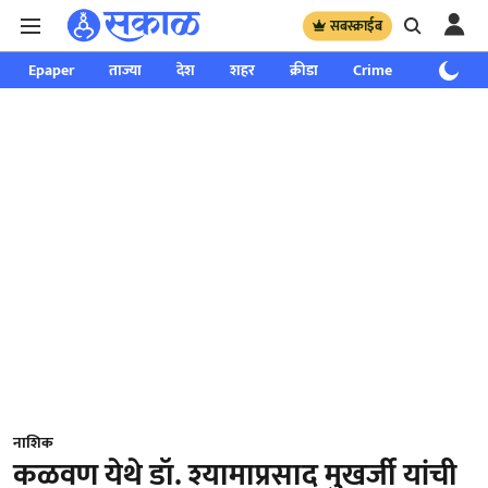
सबस्क्राईब
Epaper
ताज्या
देश
शहर
क्रीडा
Crime
साप्ताहिक
नाशिक
कळवण येथे डॉ. श्यामाप्रसाद मुखर्जी यांची