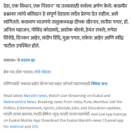
देश, एक विधान, एक निशान'' या तत्त्वासाठी सर्वस्व अर्पण केले. काश्मीर
प्रश्नावर त्यांचे बलिदान हे संपूर्ण देशाला सदैव प्रेरणा देत राहील. असे
सांगितले. कळवण भाजपचे तालुकाध्यक्ष दीपक खैरनार, सतीश पगार, डॉ.
अनिल महाजन, गोविंद कोठावदे, अशोक बोरसे, हेमंत रावले, रुपेश
शिरोडे, दिनकर आहेर, संदीप शिंदे, मुन्ना पगार, राकेश आहेर आणि रवींद्र
पाटील उपस्थित होते.
सकाळ+ चे
सदस्य व्हा
ब्रेक घ्या, डोकं चालवा,
कोडे सोडवा
!
शॉपिंगसाठी 'सकाळ प्राईम डील्स'च्या भन्नाट ऑफर्स पाहण्यासाठी
क्लिक करा
.
Read latest
Marathi news
, Watch Live Streaming on Esakal and
Maharashtra News
. Breaking news from India, Pune, Mumbai. Get the
Politics, Entertainment, Sports, Lifestyle, Jobs, and Education updates,
मराठी ताज्या बातम्या, मराठी ब्रेकिंग न्यूज, मराठी ताज्या घडामोडी. And Live taja batmya
on Esakal Mobile App. Download the Esakal Marathi news Channel app
for
Android
and
IOS
.