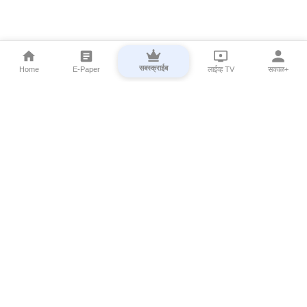
सबस्क्राईब
Home
E-Paper
लाईव्ह TV
सकाळ+
⌄
Marathi News
⌄
About Esakal
⌄
Digital Products