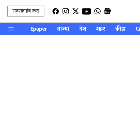
सबस्क्राईब करा
Epaper
ताज्या
देश
शहर
क्रीडा
C