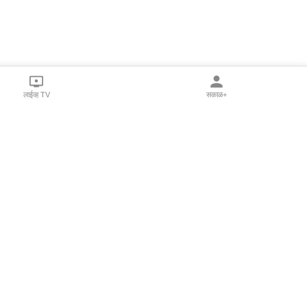
लाईव्ह TV
सकाळ+
l Programs
Print Products
Sakal Saptahik