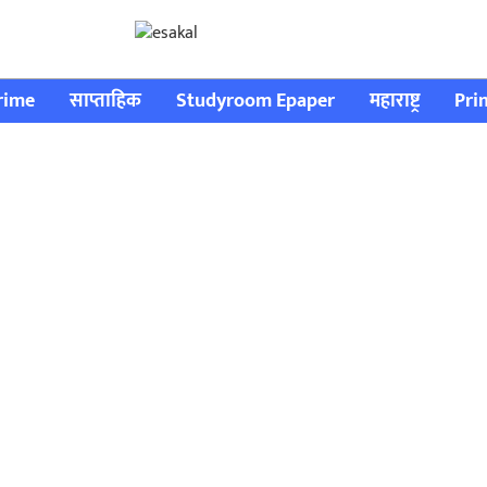
rime
साप्ताहिक
Studyroom Epaper
महाराष्ट्र
Pri