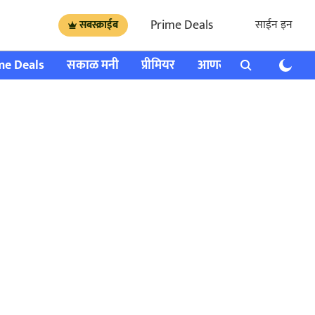
Prime Deals
साईन इन
सबस्क्राईब
me Deals
सकाळ मनी
प्रीमियर
आणखी
राशी भविष्य