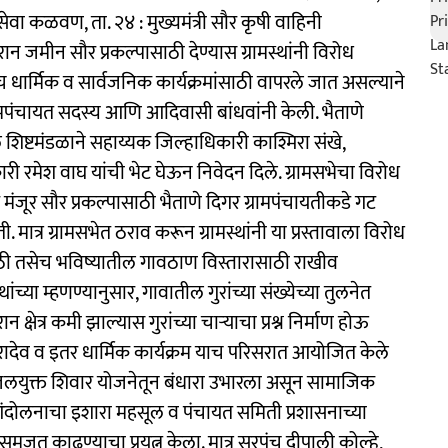
सेवा कळवण, ता. २४ : मुख्यमंत्री सौर कृषी वाहिनी
न जमीन सौर प्रकल्पासाठी देण्यास ग्रामस्थांनी विरोध
तसेच धार्मिक व सार्वजनिक कार्यक्रमांसाठी वापरले जात असल्याने
ग्रामपंचायत सदस्य आणि आदिवासी बांधवांनी केली. भैताणे
ल शिष्टमंडळाने सहाय्यक जिल्हाधिकारी काश्मिरा संखे,
रमेश वाघ यांची भेट घेऊन निवेदन दिले. ग्रामसभेचा विरोध
 मंजूर सौर प्रकल्पासाठी भैताणे दिगर ग्रामपंचायतीकडे गट
ात्र ग्रामसभेत ठराव करून ग्रामस्थांनी या प्रस्तावाला विरोध
ठी तसेच भविष्यातील गावठाण विस्तारासाठी राखीव
ांच्या म्हणण्यानुसार, गावातील गुरांच्या संख्येच्या तुलनेत
क्षेत्र कमी झाल्यास गुरांच्या चाऱ्याचा प्रश्न निर्माण होऊ
देव व इतर धार्मिक कार्यक्रम याच परिसरात आयोजित केले
फत जलयुक्त शिवार योजनेतून बंधारा उभारला असून सामाजिक
ंदोलनाचा इशारा महसूल व पंचायत समिती प्रशासनाच्या
समजूत काढण्याचा प्रयत्न केला. मात्र सरपंच दीपाली कोल्हे,