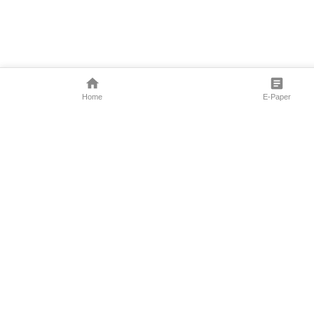
Home
E-Paper
Follow Us
Marathi News
Maharashtra N