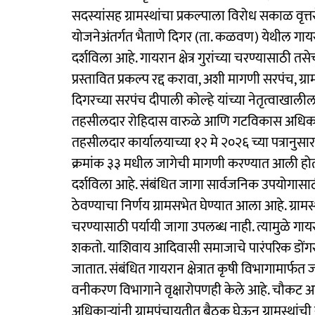
सदस्यांसह ग्रामस्थांचा प्रकल्पाला विरोध सकाळ वृत्त
योजनेअंतर्गत भैताणे दिगर (ता. कळवण) येथील गायरा
दर्शविला आहे. गायरान क्षेत्र गुरांच्या चरण्यासाठी 
प्रस्तावित प्रकल्प रद्द करावा, अशी मागणी सरपंच, 
दिगरच्या सरपंच दीपाली कोल्हे यांच्या नेतृत्वाखाली
तहसीलदार रोहिदास वारुळे आणि गटविकास अधिकारी 
तहसीलदार कार्यालयाच्या १२ मे २०२६ च्या पत्रानुसार
क्रमांक ३३ मधील जागेची मागणी करण्यात आली होती. म
दर्शविला आहे. संबंधित जागा सार्वजनिक उपयोगासा
ठेवण्याचा निर्णय ग्रामसभेत घेण्यात आला आहे. ग्रामस्थ
चरण्यासाठी पर्यायी जागा उपलब्ध नाही. त्यामुळे गायरान 
शकतो. याशिवाय आदिवासी समाजाचे पारंपरिक डोंगरा
जातात. संबंधित गायरान क्षेत्रात कृषी विभागामार्
वनीकरण विभागाने वृक्षारोपणही केले आहे. चौकट आ
अधिकाऱ्यांनी ग्रामपंचायतीत बैठक घेऊन ग्रामस्थांची 