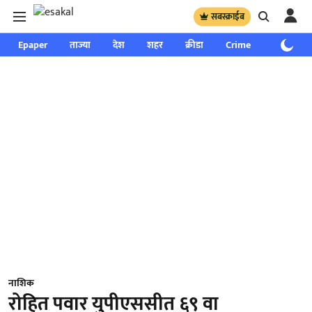
सबस्क्राईब
Epaper
ताज्या
देश
शहर
क्रीडा
Crime
साप्ताहिक
नाशिक
रोहित पवार युपीएससीत ६९ वा