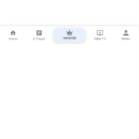
सबस्क्राईब
Home
E-Paper
लाईव्ह TV
सकाळ+
⌄
Marathi News
⌄
About Esakal
⌄
Digital Products