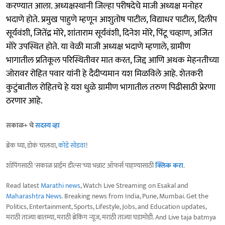
करण्यात आला. अध्यक्षस्थानी जिल्हा परीषदेचे माजी अध्यक्ष मनोहर
भदाणे होते. प्रमुख पाहुणे म्हणून आशुतोष पाटील, विद्याधर पाटील, दिलीप
सूर्यवंशी, जितेंद्र मोरे, शांताराम सूर्यवंशी, दिनेश मोरे, पिंटू चव्हाण, अजित
मोरे उपस्थित होते. या वेळी माजी अध्यक्ष भदाणे म्हणाले, ग्रामीण
भागातील प्रतिकूल परिस्थितीवर मात करत, जिद्द आणि अथक मेहनतीच्या
जोरावर रोहित पवार यांनी हे दैदीप्यमान यश मिळविले आहे. शेतकरी
कुटुंबातील रोहितचे हे यश धुळे ग्रामीण भागातील तरुण पिढीसाठी प्रेरणा
ठरणार आहे.
सकाळ+ चे
सदस्य व्हा
ब्रेक घ्या, डोकं चालवा,
कोडे सोडवा
!
शॉपिंगसाठी 'सकाळ प्राईम डील्स'च्या भन्नाट ऑफर्स पाहण्यासाठी
क्लिक करा
.
Read latest
Marathi news
, Watch Live Streaming on Esakal and
Maharashtra News
. Breaking news from India, Pune, Mumbai. Get the
Politics, Entertainment, Sports, Lifestyle, Jobs, and Education updates,
मराठी ताज्या बातम्या, मराठी ब्रेकिंग न्यूज, मराठी ताज्या घडामोडी. And Live taja batmya