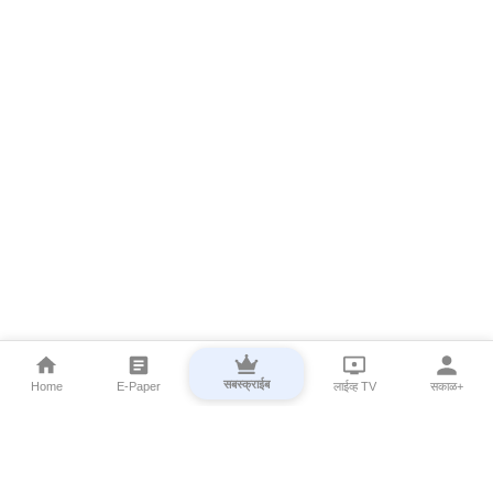
सबस्क्राईब
Home
E-Paper
लाईव्ह TV
सकाळ+