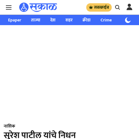
सबस्क्राईब
Epaper
ताज्या
देश
शहर
क्रीडा
Crime
साप्ताहिक
नाशिक
सुरेश पाटील यांचे निधन