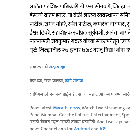
शाळेत गटशिक्षणाधिकारी डी. एस. सोनवणे, जिल्हा पर
डेस्कचे वाटप झाले. या वेळी शालेय व्यवस्थापन समि
पाटील, छगन महिरे, रमेश पाटील, कमलेश नागमल, सु
ईश्वर ढिवरे, सहशिक्षक स्वप्निल सूर्यवंशी, अनिता बा
पालकमंत्री जयकुमार रावल यांच्या संकल्पनेतून ‘एच
धुळे जिल्ह्यातील २७ हजार ७७८ गरजू विद्यार्थ्यांना
सकाळ+ चे
सदस्य व्हा
ब्रेक घ्या, डोकं चालवा,
कोडे सोडवा
!
शॉपिंगसाठी 'सकाळ प्राईम डील्स'च्या भन्नाट ऑफर्स पाहण्यासा
Read latest
Marathi news
, Watch Live Streaming o
Pune, Mumbai. Get the Politics, Entertainment, Sports
मराठी ब्रेकिंग न्यूज, मराठी ताज्या घडामोडी. And Live t
news Channel app for
Android
and
IOS
.