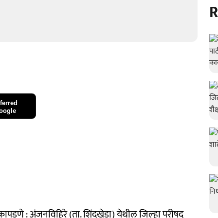
R
ferred
oogle
कापडणे : अंजनविहिरे (ता. शिंदखेडा) येथील जिल्हा परीषद