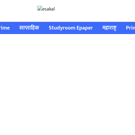
rime
साप्ताहिक
Studyroom Epaper
महाराष्ट्र
Pri