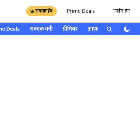
Prime Deals
साईन इन
सबस्क्राईब
me Deals
सकाळ मनी
प्रीमियर
आणखी
राशी भविष्य