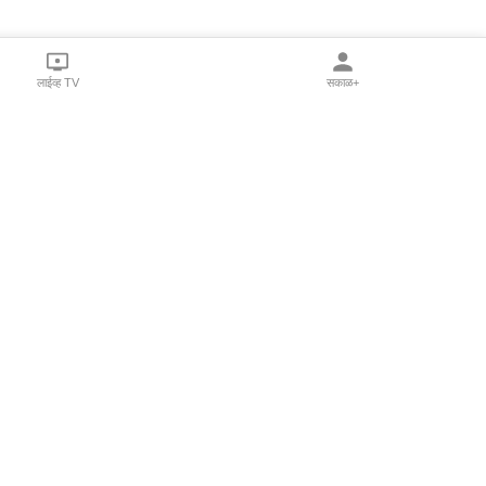
लाईव्ह TV
सकाळ+
l Programs
Print Products
Sakal Saptahik
hka
Family Doctor
 Crowdfunding
Sakal Publications