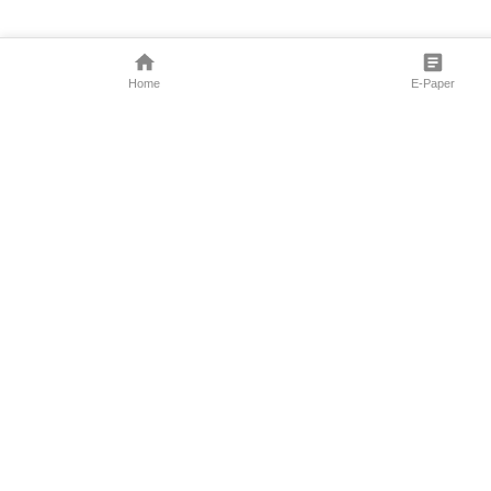
Home
E-Paper
Follow Us
Marathi News
Maharashtra N
Entertainment 
Sports News