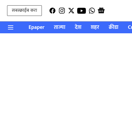
सबस्क्राईब करा
Epaper
ताज्या
देश
शहर
क्रीडा
C