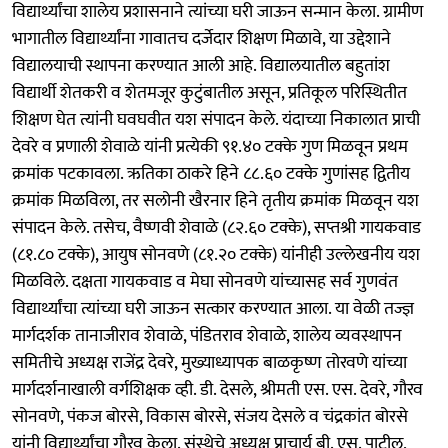
विद्यार्थ्यांचा शालेय प्रशासनाने त्यांच्या घरी जाऊन सन्मान केला. ग्रामीण
भागातील विद्यार्थ्यांना गावातच दर्जेदार शिक्षण मिळावे, या उद्देशाने
विद्यालयाची स्थापना करण्यात आली आहे. विद्यालयातील बहुतांश
विद्यार्थी शेतकरी व शेतमजूर कुटुंबातील असून, प्रतिकूल परिस्थितीत
शिक्षण घेत त्यांनी घवघवीत यश संपादन केले. यंदाच्या निकालात प्राची
देवरे व प्रणाली शेवाळे यांनी प्रत्येकी ९१.४० टक्के गुण मिळवून प्रथम
क्रमांक पटकावला. ऋतिका ठाकरे हिने ८८.६० टक्के गुणांसह द्वितीय
क्रमांक मिळविला, तर सलोनी खैरनार हिने तृतीय क्रमांक मिळवून यश
संपादन केले. तसेच, वैष्णवी शेवाळे (८२.६० टक्के), सप्तश्री गायकवाड
(८१.८० टक्के), आयुष सोनवणे (८१.२० टक्के) यांनीही उल्लेखनीय यश
मिळविले. दक्षता गायकवाड व मेघा सोनवणे यांच्यासह सर्व गुणवंत
विद्यार्थ्यांचा त्यांच्या घरी जाऊन सत्कार करण्यात आला. या वेळी तज्ज्ञ
मार्गदर्शक तानाजीराव शेवाळे, पंडितराव शेवाळे, शालेय व्यवस्थापन
समितीचे अध्यक्ष राजेंद्र देवरे, मुख्याध्यापक बाळकृष्ण तोरवणे यांच्या
मार्गदर्शनाखाली वर्गशिक्षक व्ही. डी. देसले, श्रीमती एस. एस. देवरे, गौरव
सोनवणे, पंकज बोरसे, विकास बोरसे, संजय देसले व चंद्रकांत बोरसे
यांनी विद्यार्थ्यांचा गौरव केला. संस्थेचे अध्यक्ष प्राचार्य बी. एस. पाटील,