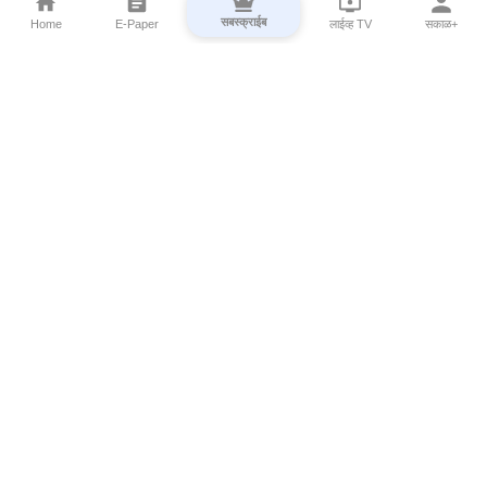
सबस्क्राईब
Home
E-Paper
लाईव्ह TV
सकाळ+
⌄
Marathi News
⌄
About Esakal
⌄
Digital Products
⌄
Sakal Programs
⌄
Print Products