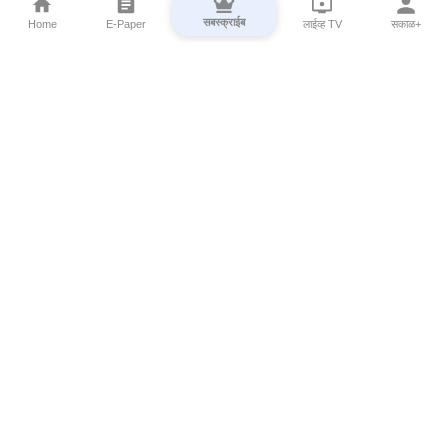
सबस्क्राईब
Home
E-Paper
लाईव्ह TV
सकाळ+
⌄
Marathi News
⌄
About Esakal
⌄
Digital Products
⌄
Sakal Programs
⌄
Print Products