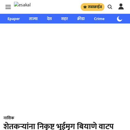
सबस्क्राईब
Epaper
ताज्या
देश
शहर
क्रीडा
Crime
साप्ताहिक
नाशिक
शेतकर्‍यांना निकृष्ट भुईमृग बियाणे वाटप