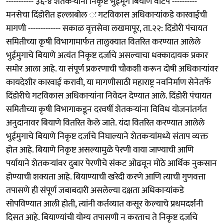
----------- ३६-४ शेतकऱ्यांना निकृष्ट भुईमूग बियाणे वाटप ----------
मनसेचा दिंडोरीत हल्लाबोल ः गटविकास अधिकाऱ्यांकडे कारवाईची
मागणी ------------- सकाळ वृत्तसेवा लखमापूर, ता.२२: दिंडोरी पंचायत
समितीच्या कृषी विभागामार्फत तालुक्यात वितरित करण्यात आलेले
भुईमुगाचे बियाणे अत्यंत निकृष्ट दर्जाचे असल्याचा धक्कादायक प्रकार
समोर आला आहे. या संपूर्ण प्रकरणाची चौकशी करून दोषी अधिकाऱ्यांवर
कायदेशीर कारवाई करावी, या मागणीसाठी महाराष्ट्र नवनिर्माण सेनेतर्फे
दिंडोरीचे गटविकास अधिकाऱ्यांना निवेदन देण्यात आले. दिंडोरी पंचायत
समितीच्या कृषी विभागाकडून दरवर्षी शेतकऱ्यांना विविध योजनांतर्गत
अनुदानावर बियाणे वितरित केले जाते. यंदा वितरित करण्यात आलेले
भुईमुगाचे बियाणे निकृष्ट दर्जाचे निघाल्याने शेतकऱ्यांमध्ये संताप व्यक्त
होत आहे. बियाणे निकृष्ट असल्यामुळे पेरणी वाया जाण्याची आणि
पर्यायाने शेतकऱ्यांवर दुबार पेरणीचे संकट ओढवून मोठे आर्थिक नुकसान
होण्याची शक्यता आहे. बियाण्याची खरेदी करणे आणि त्याची गुणवत्ता
तपासणे ही संपूर्ण जबाबदारी असलेल्या दक्षता अधिकाऱ्यांकडे
सोपविण्यात आली होती, त्यांनी कर्तव्यात कसूर केल्याचे प्रथमदर्शनी
दिसत आहे. बियाण्यांची योग्य तपासणी न करताच ते निकृष्ट दर्जाचे