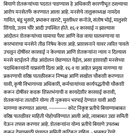
बियाणे शेतकऱ्यांच्या पदरात पाडण्यास हे अधिकारी कारणीभूत ठरल्याचा
आरोप मनसेतर्फे करण्यात आला आहे. मनसेचे तालुकाध्यक्ष नामदेव
गावित, बंडू भुसारे, प्रभाकर खराटे, मुरलीधर कनोजे, संतोष भोई, मालुसरे
शिंगाडे, उत्तम चौरे आदी उपस्थित होते. १६-१ कारवाई न झाल्यास
आंदोलन शेतकऱ्यांच्या घामाचा पैसा आणि वेळ वाया घालवणाऱ्या या
कारभाराचा मनसेने तीव्र निषेध केला आहे. प्रशासनाने यावर त्वरित पावले
उचलून दोषींवर कारवाई न केल्यास आणि शेतकऱ्यांना न्याय न दिल्यास
मनसे स्टाईलने तीव्र आंदोलन छेडण्यात येईल, असा इशाराही मनसेच्या
पदाधिकाऱ्यांनी याप्रसंगी दिला आहे. १६-१ या आहेत प्रमुख मागण्या या
प्रकरणाची वरिष्ठ पातळीवरून निष्पक्ष आणि सखोल चौकशी करण्यात
यावी, कृषी विभागाच्या अधिकारी, कर्मचाऱ्यांच्या कार्यपद्धतीची चौकशी
करून दोषींवर कडक शिस्तभंगाची व कायदेशीर कारवाई करावी,
शेतकऱ्यांना तातडीने योग्य ती नुकसान भरपाई देण्यात यावी आदी
मागण्या करण्यात आल्या. ------------ कोट निकृष्ट प्रतीचे बियाण्याबाबत
वरिष्ठ पातळीवर माहिती पोहोचविण्यात आली आहे, त्याबाबत उद्या समिती
येऊन तपास करणार आहे. शेतकऱ्यांना योग्य प्रतीचे बियाणे उपलब्ध
करून देण्यासाठी पंचायत समिती कटिबद्ध राहिल. - भास्कर रेंगडे,