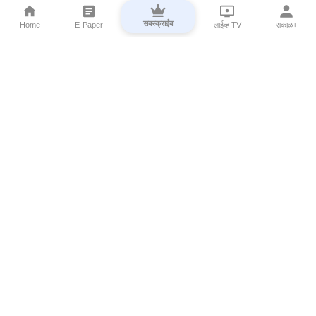
सबस्क्राईब
Home
E-Paper
लाईव्ह TV
सकाळ+
⌄
Marathi News
⌄
About Esakal
⌄
Digital Products
⌄
Sakal Programs
⌄
Print Products