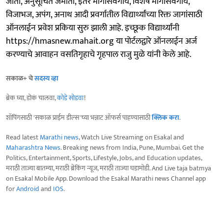
जाती, अनुसूचित जमाती, इतर मागासवर्गीय, विशेष मागासवर्गीय,
विजाभज, अपंग, अनाथ आदी प्रवर्गातील विद्यार्थ्यांच्या रिक्त जागांसाठी
ऑनलाईन प्रवेश प्रकिया सुरु झाली आहे. इच्छूक विद्यार्थ्यांनी
https://hmasnew.mahait.org या पोर्टलद्वारे ऑनलाईन अर्ज
करण्याचे आवाहन वसतिगृहाचे गृहपाल राजु मुळे यांनी केले आहे.
सकाळ+ चे
सदस्य व्हा
ब्रेक घ्या, डोकं चालवा,
कोडे सोडवा
!
शॉपिंगसाठी 'सकाळ प्राईम डील्स'च्या भन्नाट ऑफर्स पाहण्यासाठी
क्लिक करा
.
Read latest
Marathi news
, Watch Live Streaming on Esakal and
Maharashtra News
. Breaking news from India, Pune, Mumbai. Get the
Politics, Entertainment, Sports, Lifestyle, Jobs, and Education updates,
मराठी ताज्या बातम्या, मराठी ब्रेकिंग न्यूज, मराठी ताज्या घडामोडी. And Live taja batmya
on Esakal Mobile App. Download the Esakal Marathi news Channel app
for
Android
and
IOS
.