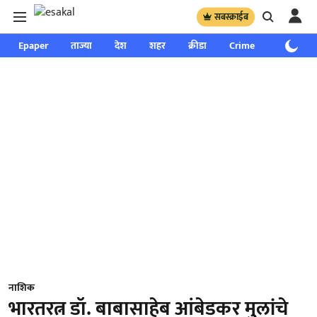
सबस्क्राईब
Epaper
ताज्या
देश
शहर
क्रीडा
Crime
साप्ताहिक
नाशिक
भारतरत्न डॉ. बाबासाहेब आंबेडकर मुलांचे