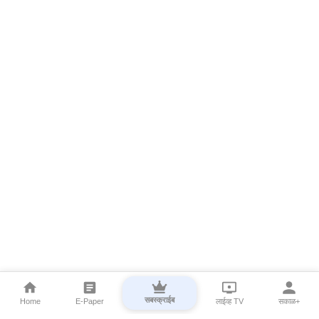
सबस्क्राईब
Home
E-Paper
लाईव्ह TV
सकाळ+