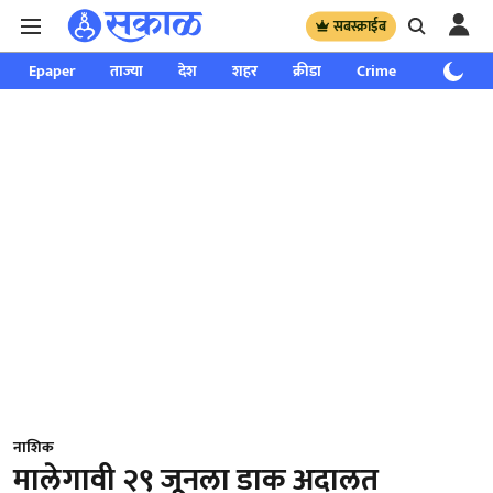
सबस्क्राईब
Epaper
ताज्या
देश
शहर
क्रीडा
Crime
साप्ताहिक
नाशिक
मालेगावी २९ जूनला डाक अदालत