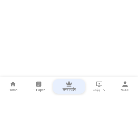
सबस्क्राईब
Home
E-Paper
लाईव्ह TV
सकाळ+