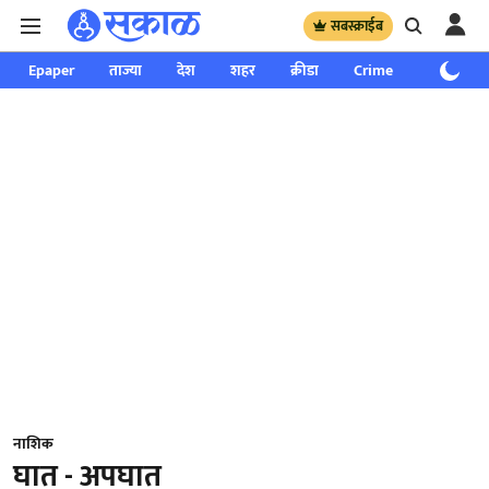
सबस्क्राईब
Epaper
ताज्या
देश
शहर
क्रीडा
Crime
साप्ताहिक
नाशिक
घात - अपघात