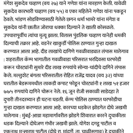
मंगेश सुकदेव चव्हाण (वय २७) याने गणेश यांना मारहाण केली. यावेळी
सुकदेव कारभारी चव्हाण (वय ५५) व एका महिलेने गणेश यांना पकडून
ठेवले. भांडण सोडविण्यासाठी गेलेले छगन धर्मा भामरे यांना मंगेश व
सुकदेव यांनी छातीत जोराचा धक्का दिल्याने ते खाली कोसळले.
उपचारापूर्वीच त्यांचा मृत्यू झाला. विलास पुंडलिक चव्हाण यानेही धमकी
दिल्याची तक्रार आहे. वडनेर खाकुर्डी पोलिस ठाण्यात गुन्हा दाखल
करण्यात आला आहे. दीड लाखांचे दागिणे गवळीवाड्यात लंपास मालेगाव
: शहरातील कॅम्प भागातील गवळीवाडा परिसरात भरदिवसा घरफोडी
करून चोरट्यांनी सुमारे दीड लाख रुपयांचे सोन्या-चांदीचे दागिने लंपास
केले. मल्लुशेट बंगला परिसरातील रोहित राजेंद्र यादव (वय ३२) यांच्या
घरातील बेडरूममधील लाकडी कपाट फोडून चोरट्यांनी १ लाख ५१ हजार
७७५ रुपयांचे दागिने चोरून नेले. १६ जून रोजी सकाळी साडेदहा ते
दुपारी तीनदरम्यान ही घटना घडली. कॅम्प पोलिस ठाण्यात घरफोडीचा
गुन्हा दाखल करण्यात आला आहे. कारच्या धडकेत झोडगेत दोघे जखमी
मालेगाव : मुंबई-आग्रा महामार्गावरील झोडगे शिवारात कारने दुचाकीला
धडक दिल्याने दोघेजण गंभीर जखमी झाले. योगेश दगडू पाटील व
एकनाथ मन्साराम पाटील (दोघे रा. मांदुर्णे, ता. चाळीसगाव) हे दुचाकीने