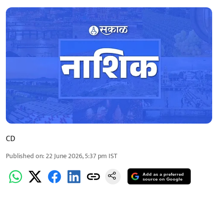
CD
Published on
:
22 June 2026, 5:37 pm
IST
Add as a preferred
source on Google