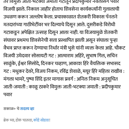
तर विमुक्त जाती-भटक्या जमाती गटातून प्रदीपकुमार नवलसिंग पवार
विजयी झाले. निकाल जाहीर होताच शिवसेना कार्यकर्त्यांनी गुलालाची
उधळण करून जल्लोष केला. प्रचारकाळात शेतकरी विकास पॅनलने
मतदारांच्या गाठीभेटींवर भर दिल्याचे दिसून आले. दुसरीकडे विरोधी
गटाकडून अपेक्षित उत्साह दिसून आला नाही. या विजयामुळे शेतकरी
संघावर प्रथमच शिवसेनेची सत्ता प्रस्थापित झाली असून संघाला पुन्हा
वैभव प्राप्त करून देण्याचा निर्धार मंत्री भुसे यांनी व्यक्त केला आहे. चौकट
विजयी उमेदवार सोसायटी गट : आत्माराम अहिरे, सुभाष गिल, सचिन
साळुंके, ईश्वर सिसोदे, दिनकर चव्हाण, आकाश हिरे वैयक्तिक सभासद
गट : मधुकर देवरे, विजय निकम, रविंद्र शेवाळे, मयूर हिरे महिला राखीव :
मंगला भामरे, पुष्पा शिंदे इतर मागास प्रवर्ग : अनिल निकम अनुसूचित
जाती-जमाती : काळू ठाकरे विमुक्त जाती-भटक्या जमाती : प्रदीपकुमार
पवार
सकाळ+ चे
सदस्य व्हा
ब्रेक घ्या, डोकं चालवा,
कोडे सोडवा
!