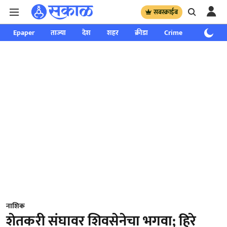
सबस्क्राईब
Epaper
ताज्या
देश
शहर
क्रीडा
Crime
साप्ताहिक
नाशिक
शेतकरी संघावर शिवसेनेचा भगवा; हिरे