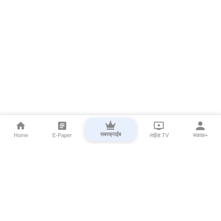
सबस्क्राईब
Home
E-Paper
लाईव्ह TV
सकाळ+