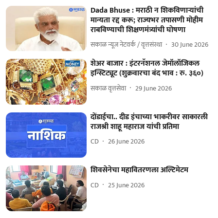
Dada Bhuse : मराठी न शिकविणाऱ्यांची
मान्यता रद्द करू; राज्यभर तपासणी मोहीम
राबविण्याची शिक्षणमंत्र्यांची घोषणा
सकाळ न्यूज नेटवर्क / वृत्तसंस्था
30 June 2026
शेअर बाजार : इंटरनॅशनल जेमॉलॉजिकल
इन्स्टिट्यूट (शुक्रवारचा बंद भाव : रु. ३६०)
सकाळ वृत्तसेवा
29 June 2026
दोंडाईचा.. दीड इंचाच्या भाकरीवर साकारली
राजश्री शाहू महाराज यांची प्रतिमा
CD
26 June 2026
शिवसेनेचा महावितरणला अल्टिमेटम
CD
25 June 2026