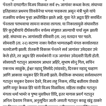
पॅनलने दणदणीत विजय मिळवत सर्व १५ जागांवर कब्जा केला. संघाच्या
इतिहासात प्रथमच शिवसेनेचा भगवा फडकला असून मंत्री भुसे यांचे
राजकीय वर्चस्व पुन्हा अधोरेखित झाले आहे. युवा नेते अद्वय हिरे समर्थित
पॅनलला पराभवाचा सामना करावा लागला. या निकालामुळे संघावरील
हिरे कुटुंबीयांचे दीर्घकालीन वर्चस्व संपुष्टात आल्याची चर्चा सुरू झाली
आहे. संघाच्या १५ जागांसाठी रविवारी (ता. २१) मतदान पार पडले.
सोमवारी (ता. २२) सटाणा नाका येथील भाग्यलक्ष्मी मंगल कार्यालयात
मतमोजणी झाली. शेतकरी विकास पॅनलने सर्व जागांवर उमेदवार उभे
केले होते, तर अद्वय हिरे समर्थकांनी नऊ जागांवर उमेदवारी दिली होती.
सोसायटी गटातून आत्माराम आधार अहिरे, सुभाष सोनू गिल, सचिन
एकनाथ साळुंके, ईश्वर महादू सिसोदे (मांडवडे), दिनकर महादू चव्हाण
आणि आकाश मधुकर हिरे विजयी झाले. वैयक्तिक सभासद सर्वसाधारण
गटातून मधुकर देवमन देवरे, विजय लहु निकम, रविंद्र बळीराम शेवाळे
आणि मयूर केवळ हिरे यांनी विजय मिळविला. महिला राखीव गटातून
मंगला धर्मा भामरे व पुष्पा मुरलीधर शिंदे, इतर मागास प्रवर्ग गटातून
अनिल देवराम निकम, अनुसूचित जाती-जमाती गटातून काळू खंडू ठाकरे