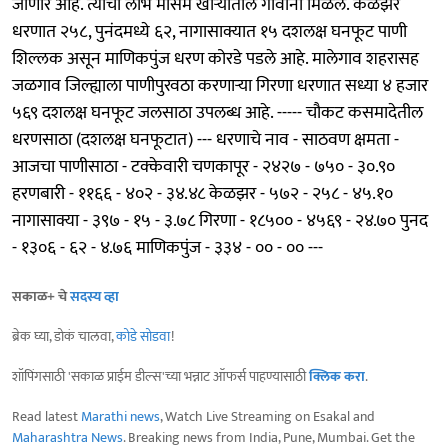
जाणार आहे. त्याचा लाभ मोसम खोऱ्यातील गावांना मिळेल. केळझर
धरणात २५८, पुनंदमध्ये ६२, नागासाक्यात १५ दशलक्ष घनफूट पाणी
शिल्लक असून माणिकपुंज धरण कोरडे पडले आहे. मालेगाव शहरासह
जळगाव जिल्ह्याला पाणीपुरवठा करणाऱ्या गिरणा धरणात सध्या ४ हजार
५६९ दशलक्ष घनफूट जलसाठा उपलब्ध आहे. ----- चौकट कसमादेतील
धरणसाठा (दशलक्ष घनफूटात) --- धरणाचे नाव - साठवण क्षमता -
आजचा पाणीसाठा - टक्केवारी चणकापूर - २४२७ - ७५० - ३०.९०
हरणबारी - ११६६ - ४०२ - ३४.४८ केळझर - ५७२ - २५८ - ४५.१०
नागासाक्या - ३९७ - १५ - ३.७८ गिरणा - १८५०० - ४५६९ - २४.७० पुनद
- १३०६ - ६२ - ४.७६ माणिकपुंज - ३३४ - ०० - ०० ---
सकाळ+ चे
सदस्य व्हा
ब्रेक घ्या, डोकं चालवा,
कोडे सोडवा
!
शॉपिंगसाठी 'सकाळ प्राईम डील्स'च्या भन्नाट ऑफर्स पाहण्यासाठी
क्लिक करा
.
Read latest
Marathi news
, Watch Live Streaming on Esakal and
Maharashtra News
. Breaking news from India, Pune, Mumbai. Get the