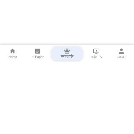
सबस्क्राईब
Home
E-Paper
लाईव्ह TV
सकाळ+
⌄
Marathi News
⌄
About Esakal