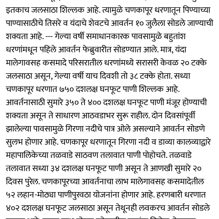
इतकाच जलसाठा शिल्लक आहे. त्यामुळे चणकापूर धरणातून पिण्याच्या
पाण्यासाठीचे तिसरे व यंदाचे शेवटचे आवर्तन १० जुलैला सोडले जाण्याची
शक्यता आहे. --- गेल्या वर्षी समाधानकारक पावसामुळे बहुतांश
धरणांमधून पहिले आवर्तन फेब्रुवारीत सोडण्यात आले. मात्र, यंदा
मालेगावसह कसमादे परिसरातील धरणांमध्ये सरासरी केवळ २० टक्के
जलसाठा असून, गेल्या वर्षी याच दिवशी तो ३८ टक्के होता. सध्या
चणकापूर धरणात ७५० दशलक्ष घनफूट पाणी शिल्लक आहे.
आवर्तनासाठी सुमारे ३५० ते ४०० दशलक्ष घनफूट पाणी मंजूर होण्याची
शक्यता असून ते साधारण आठवडाभर सुरू राहील. दोन दिवसांपूर्वी
झालेल्या पावसामुळे गिरणा नदीचे पात्र ओले असल्याने आवर्तन सोडणे
सुलभ होणार आहे. चणकापूर धरणातून गिरणा नदी व डाव्या कालव्याद्वारे
महापालिकेच्या तळवाडे साठवण तलावात पाणी पोहोचते. तळवाडे
तलावात सध्या ३४ दशलक्ष घनफूट पाणी असून ते आणखी सुमारे २०
दिवस पुरेल. चणकापूरच्या आवर्तनाचा लाभ मालेगावसह कसमादेतील
५२ लहान-मोठ्या पाणीपुरवठा योजनांना होणार आहे. हरणबारी धरणात
४०२ दशलक्ष घनफूट जलसाठा असून तेथूनही लवकरच आवर्तन सोडले