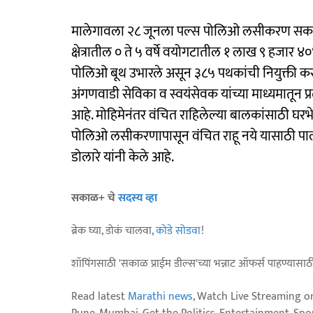
मालेगावला २८ जूनला पल्स पोलिओ लसीकरण सकाळ व
क्षेत्रातील ० ते ५ वर्षे वयोगटातील १ लाख ९ हज
पोलिओ बूथ उभारले असून ३८५ पथकांची नियुक्ती कर
अंगणवाडी सेविका व स्वयंसेवक यांच्या माध्यमातून प
आहे. मोहिमेनंतर वंचित राहिलेल्या बालकांसाठी घरभ
पोलिओ लसीकरणापासून वंचित राहू नये यासाठी पालक
डोलारे यांनी केले आहे.
सकाळ+ चे
सदस्य व्हा
ब्रेक घ्या, डोकं चालवा,
कोडे सोडवा
!
शॉपिंगसाठी 'सकाळ प्राईम डील्स'च्या भन्नाट ऑफर्स पाहण्यासा
Read latest
Marathi news
, Watch Live Streaming o