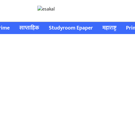
rime
साप्ताहिक
Studyroom Epaper
महाराष्ट्र
Pri