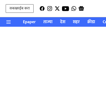
सबस्क्राईब करा
Epaper
ताज्या
देश
शहर
क्रीडा
C