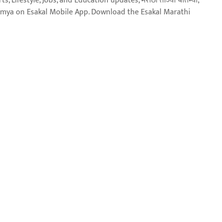
, Lifestyle, Jobs, and Education updates, मराठी ताज्या बातम्या,
aja batmya on Esakal Mobile App. Download the Esakal Marathi