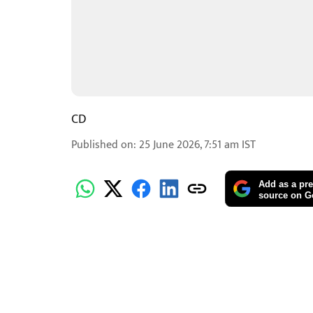
CD
Published on
:
25 June 2026, 7:51 am
IST
Add as a pre
source on G