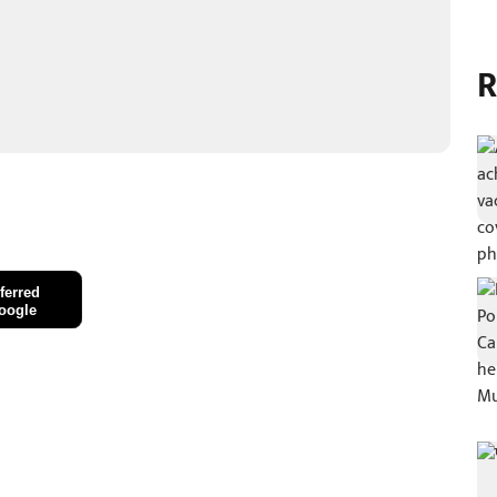
R
ferred
oogle