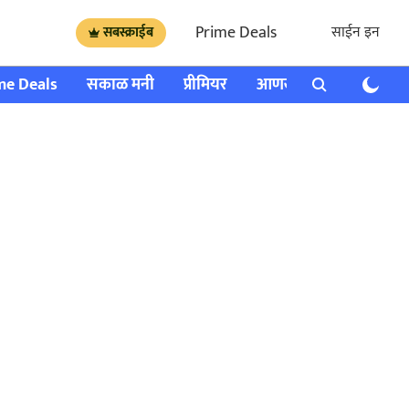
Prime Deals
साईन इन
सबस्क्राईब
me Deals
सकाळ मनी
प्रीमियर
आणखी
राशी भविष्य