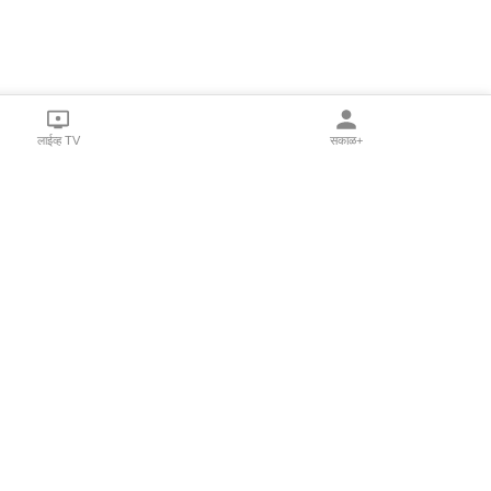
लाईव्ह TV
सकाळ+
l Programs
Print Products
Sakal Saptahik