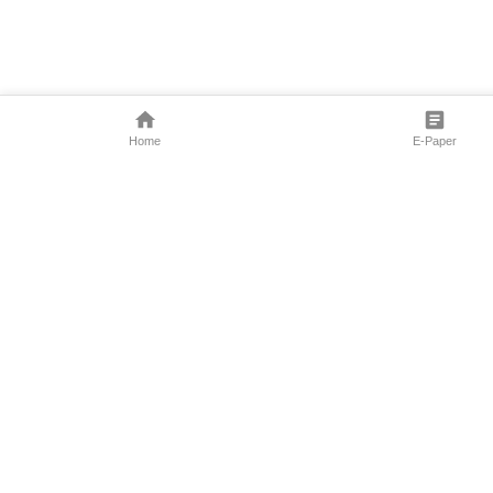
Home
E-Paper
Follow Us
Marathi News
Maharashtra N