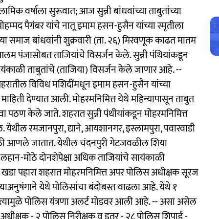
ामिक वर्षाला सुरूवात; आज सुन्नी बांधवांच्या ताबुतांच्या
ोहम्मद पैगंबर यांचे नातू इमाम हसन-हुसैन यांच्या स्मृतीला
ा समाज बांधवांनी शुक्रवारी (ता. २६) मिरवणूक काढत मातम
लम पंजासोबत ताजियांचे विसर्जन केले. सुन्नी पंथियांकडून
काळी ताबुतांचे (ताजिया) विसर्जन केले जाणार आहे. --
शहरातील विविध मशिदींमधून इमाम हसन-हुसैन यांच्या
ाहिती देण्यात आली. मोहरमनिमित्त येथे महिन्यापासून ताबुत
वा पठण केले जाते. शहरात सुन्नी पंथीयांकडून मोहरमनिमित्त
 येथील रमजानपुरा, द्याने, आयशानगर, इस्लामपुरा, पवारवाडी
ाठी आणले जातात. येथील चंदनपुरी गेटजवळील शिया
लहान-मोठे दोनशेपेक्षा अधिक ताजियांचे सायंकाळी
ंचा खडा पहारा शहरात मोहरमनिमित्त अपर पोलिस अधीक्षक सूरज
्याअनुषंगाने येथे पोलिसांचा बंदोबस्त वाढला आहे. येथे १
त्यामुळे पोलिस यंत्रणा अलर्ट मोडवर आली आहे. -- असा असेल
अधीक्षक - २ पोलिस निरीक्षक व इतर - २८ पोलिस शिपाई -