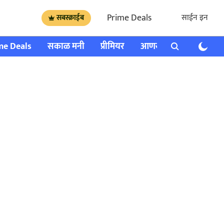
Prime Deals
साईन इन
सबस्क्राईब
me Deals
सकाळ मनी
प्रीमियर
आणखी
राशी भविष्य