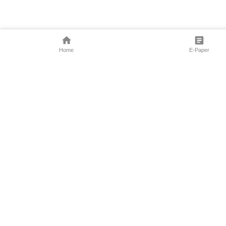
Home
E-Paper
Follow Us
Marathi News
Maharashtra N