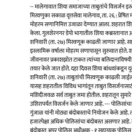
-- मालेगावात शिया समाजाच्या ताबुतांचे विसर्जन इस्ल
मिरवणुका सकाळ वृत्तसेवा मालेगाव, ता. २६ : प्रेषित म
मोहरम सणानिमित्त उजाळा देण्यात आला. शहरात शिय
केला. गुलशेरनगर डेपो भागातील शिया कब्रस्तानात आ
शनिवारी (ता. २७) मिरवणूक काढली जाणार आहे. सायं
इस्लामिक वर्षाला मोहरम सणापासून सुरुवात होते. 
जीवनावर प्रकाशझोत टाकत त्यांच्या बलिदानाविषयी म
तयार केले जात होते. दहा दिवस शिया बांधवांकडून दु
शनिवारी (ता. २७) ताबुतांची मिरवणूक काढली जाईल.
यासह शहरातील विविध भागांतून ताबुत विसर्जनास
मशिदीजवळ सर्व ताबुत जमा होतील. शहरातून सुमारे 
उशिरापर्यंत विसर्जन केले जाणार आहे. --- पोलिसा
गुंजाळ यांनी मोठ्या बंदोबस्ताचे नियोजन केले आहे. त
हजारपेक्षा अधिक पोलिसांचा बंदोबस्त असणार आहे. 
बंदोबस्त अपर पोलिस अधीक्षक - १ सहाय्यक पोलिस 