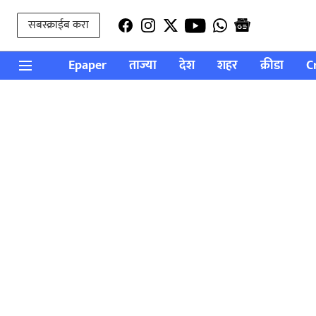
सबस्क्राईब करा
Epaper
ताज्या
देश
शहर
क्रीडा
C