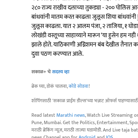
२८० राज्य राखीव दलाच्या तुकड्या - २०० पोलिस आ
बांधवांनी मातम करत काढला जुलूस शिया बांधवांनी
जुलूस काढला. यात २ आलम पंजा, २ ताजिया, १ घोडा 
लोखंडी वस्तूच्या साहाय्याने मारून ‘या हुसेन हम नह
झाले होते. याठिकाणी अग्निशमन बंब देखील तैनात कर
दुवा पठण करण्यात आले.
सकाळ+ चे
सदस्य व्हा
ब्रेक घ्या, डोकं चालवा,
कोडे सोडवा
!
शॉपिंगसाठी 'सकाळ प्राईम डील्स'च्या भन्नाट ऑफर्स पाहण्यासा
Read latest
Marathi news
, Watch Live Streaming o
Pune, Mumbai. Get the Politics, Entertainment, Sports
मराठी ब्रेकिंग न्यूज, मराठी ताज्या घडामोडी. And Live t
news Channel app for
Android
and
IOS
.