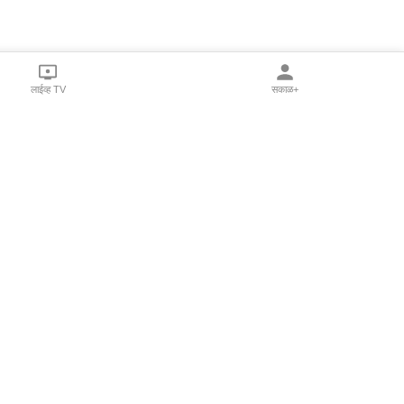
लाईव्ह TV
सकाळ+
l Programs
Print Products
Sakal Saptahik