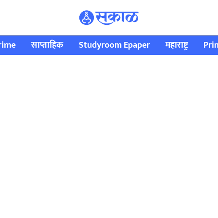
rime
साप्ताहिक
Studyroom Epaper
महाराष्ट्र
Pri