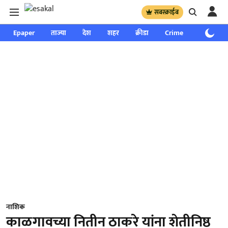
सबस्क्राईब
Epaper
ताज्या
देश
शहर
क्रीडा
Crime
साप्ताहिक
नाशिक
काळगावच्या नितीन ठाकरे यांना शेतीनिष्ठ