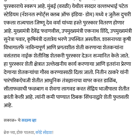
पुरस्काराचे स्वरूप आहे. मुंबई (वरळी) येथील सरदार वल्लभभाई पटेल
स्टेडियम (नॅशनल स्पोर्ट्स क्लब ऑफ इंडिया- डोम) मध्ये १ जुलैस दुपारी
एकला राज्यपाल जिष्णू देव वर्मा यांच्या हस्ते पुरस्कार वितरण होणार
आहे. मुख्यमंत्री देवेंद्र फडणवीस, उपमुख्यमंत्री एकनाथ शिंदे, उपमुख्यमंत्री
सुनेत्रा पवार, कृषिमंत्री दत्तात्रेय भरणे उपस्थित असतील. शासनाच्या कृषी
विभागातर्फे नाविन्यपूर्ण आणि प्रगतशील शेती करणाऱ्या शेतकऱ्यांना
वसंतराव नाईक शेतीनिष्ठ शेतकरी पुरस्कार देऊन सन्मानित केले जाते.
हा पुरस्कार शेती क्षेत्रात उल्लेखनीय कार्य करणाऱ्या आणि इतरांना प्रेरणा
देणाऱ्या शेतकऱ्यांचा गौरव करण्यासाठी दिला जातो. नितीन ठाकरे यांनी
पारंपरिकऐवजी शेतीत आधुनिक तंत्रज्ञानाचा वापर करत डाळिंब,
सीताफळाची फळबाग व शेवगा लागवड करत सेंद्रिय भाजीपाला शेतीत
क्रांती केली आहे. त्यांनी कमी पाण्यात ठिबक सिंचनाद्वारे शेती फुलवली
आहे.
सकाळ+ चे
सदस्य व्हा
ब्रेक घ्या, डोकं चालवा,
कोडे सोडवा
!