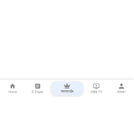
सबस्क्राईब
Home
E-Paper
लाईव्ह TV
सकाळ+