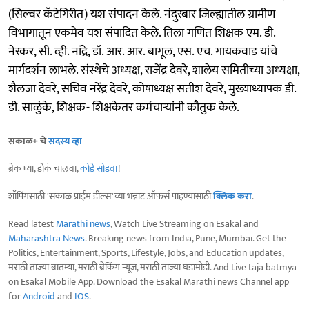
(सिल्वर कॅटेगिरीत) यश संपादन केले. नंदुरबार जिल्ह्यातील ग्रामीण
विभागातून एकमेव यश संपादित केले. तिला गणित शिक्षक एम. डी.
नेरकर, सी. व्ही. नांद्रे, डॉ. आर. आर. बागूल, एस. एच. गायकवाड यांचे
मार्गदर्शन लाभले. संस्थेचे अध्यक्ष, राजेंद्र देवरे, शालेय समितीच्या अध्यक्षा,
शैलजा देवरे, सचिव नरेंद्र देवरे, कोषाध्यक्ष सतीश देवरे, मुख्याध्यापक डी.
डी. साळुंके, शिक्षक- शिक्षकेतर कर्मचाऱ्यांनी कौतुक केले.
सकाळ+ चे
सदस्य व्हा
ब्रेक घ्या, डोकं चालवा,
कोडे सोडवा
!
शॉपिंगसाठी 'सकाळ प्राईम डील्स'च्या भन्नाट ऑफर्स पाहण्यासाठी
क्लिक करा
.
Read latest
Marathi news
, Watch Live Streaming on Esakal and
Maharashtra News
. Breaking news from India, Pune, Mumbai. Get the
Politics, Entertainment, Sports, Lifestyle, Jobs, and Education updates,
मराठी ताज्या बातम्या, मराठी ब्रेकिंग न्यूज, मराठी ताज्या घडामोडी. And Live taja batmya
on Esakal Mobile App. Download the Esakal Marathi news Channel app
for
Android
and
IOS
.