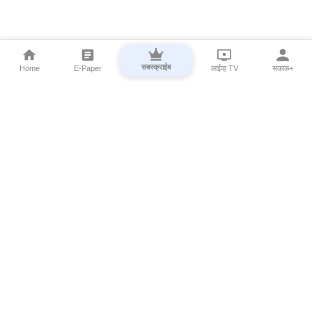
सबस्क्राईब
Home
E-Paper
लाईव्ह TV
सकाळ+
⌄
Marathi News
⌄
About Esakal
⌄
Digital Products
⌄
Sakal Programs