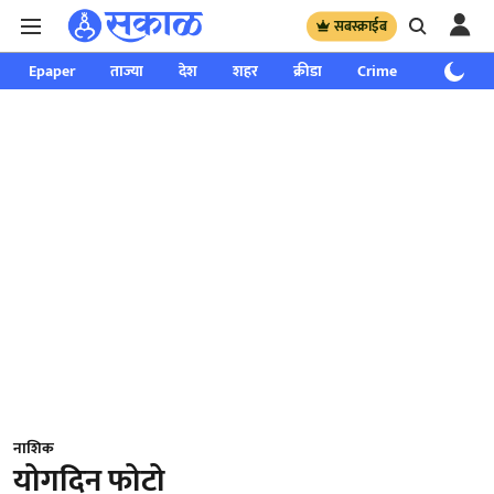
सबस्क्राईब
Epaper
ताज्या
देश
शहर
क्रीडा
Crime
साप्ताहिक
नाशिक
योगदिन फोटो