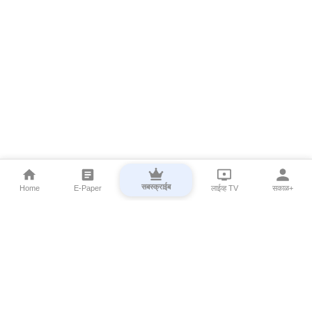
सबस्क्राईब
Home
E-Paper
लाईव्ह TV
सकाळ+