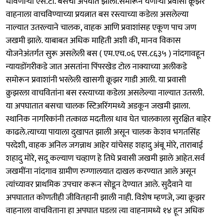
धावणाऱ्या एस.टी. बसचा अपघात झाला.समोरून येणाऱ्या प्रवासी क्रूझर
वाहनाला वाचविण्याच्या प्रयत्नात बस रस्त्याच्या कडेला असलेल्या
नाल्यात उतरल्याने चालक, वाहक आणि प्रवाशांसह एकूण पाच जण
जखमी झाले. याबाबत अधिक माहिती अशी की, मानव विकास
योजनेअंतर्गत सुरू असलेली बस ( एम.एच.०६ एस.८६३५ ) नांदगावहून
न्यायडोंगरीकडे जात असतांना पिंपरखेड टोल नाक्याच्या अलीकडे
समोरून प्रवाशांनी भरलेली खासगी क्रूझर गाडी आली. या प्रवासी
क्रुझरला वाचवितांना बस रस्त्याच्या कडेला असलेल्या नाल्यात उतरली.
या अपघातात बसचा चालक स्टिअरिंगमध्ये अडकून जखमी झाला.
स्थानिक नागरिकांनी तत्काळ मदतीला धाव घेत चालकाला सुरक्षित बाहेर
काढले.त्याच्या पायाला दुखापत झाली असून चालक केशव भगतसिंह
परदेशी, वाहक अनिल जगन्नाथ आहेर यांचेसह शहादु अंबू मोरे, ताराबाई
शहादु मोरे, सदू कल्याण चव्हाण हे तिघे प्रवासी जखमी झाले आहेत.सर्व
जखमींना नांदगाव ग्रामीण रुग्णालयात दाखल करण्यात आले असून
त्यांच्यावर प्राथमिक उपचार करून सोडून देण्यात आले. सुदैवाने या
अपघातात कोणतीही जीवितहानी झाली नाही. विशेष म्हणजे, ज्या क्रूझर
वाहनाला वाचविताना हा अपघात घडला त्या वाहनामध्ये १४ हून अधिक