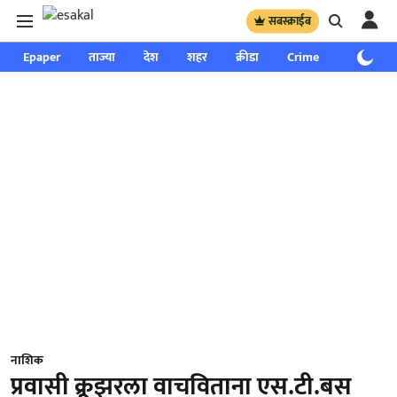
सबस्क्राईब
Epaper
ताज्या
देश
शहर
क्रीडा
Crime
साप्ताहिक
नाशिक
प्रवासी क्रूझरला वाचविताना एस.टी.बस