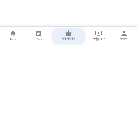
सबस्क्राईब
Home
E-Paper
लाईव्ह TV
सकाळ+
⌄
Marathi News
⌄
About Esakal
⌄
Digital Products