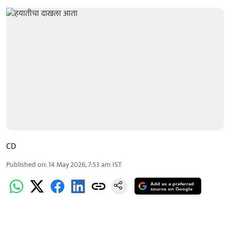
CD
Published on
:
14 May 2026, 7:53 am
IST
Add as a preferred
source on Google