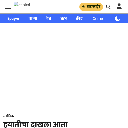
सबस्क्राईब
Epaper
ताज्या
देश
शहर
क्रीडा
Crime
साप्ताहिक
नाशिक
हयातीचा दाखला आता