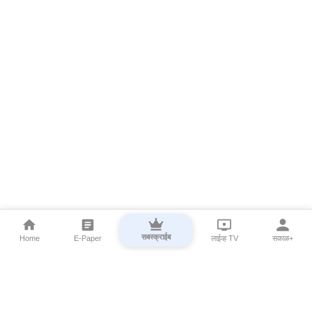
सबस्क्राईब
Home
E-Paper
लाईव्ह TV
सकाळ+