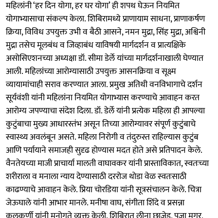
महिलांनी ‘हर दिन योगा, हर घर योगा’ ही शपथ घेऊन नियमित
योगाभ्यासाचा संकल्प केला. शिबिरामध्ये प्राणायाम साधना, प्राणाकर्षण
क्रिया, विविध उपयुक्त उभी व बैठी आसने, नमन मुद्रा, सिंह मुद्रा, अश्विनी
मुद्रा तसेच मूलबंध व जिव्हाबंध याविषयी मार्गदर्शन व प्रात्यक्षिके
असोसिएशनच्या अध्यक्षा डॉ. सीमा डेर्ले यांच्या मार्गदर्शनाखाली घेण्यात
आली. महिलांच्या आरोग्यासाठी उपयुक्त आसनक्रिया व सूक्ष्म
व्यायामांचाही सराव करण्यात आला. प्रमुख अतिथी वनविभागाचे दर्शन
सूर्यवंशी यांनी महिलांना नियमित योगाभ्यास करण्याचे आवाहन करत
आरोग्य जपण्याचा संदेश दिला. डॉ. डेर्ले यांनी प्रत्येक महिला ही आपल्या
कुटुंबाचा मुख्य आधारस्तंभ असून तिच्या आरोग्यावर संपूर्ण कुटुंबाचे
स्वास्थ्य अवलंबून असते. महिला निरोगी व तंदुरुस्त राहिल्यास कुटुंब
आणि पर्यायाने समाजही सुदृढ होण्यास मदत होते असे प्रतिपादन केले.
वैनतेयच्या माजी प्राचार्या मालती वाघावकर यांनी प्रास्ताविकात, स्वतःच्या
शरीराला व मनाला न्याय देण्यासाठी दररोज थोडा वेळ स्वतःसाठी
काढण्याचे आवाहन केले. प्रिया चोरडिया यांनी सूत्रसंचालन केले. चित्रा
जेऊघाले यांनी आभार मानले. मनीषा वाघ, संगीता शिंदे व प्रसन्ना
कुलकर्णी यांनी मनोगते व्यक्त केली. शिबिरात लीना छाजेड, पूजा मगर,