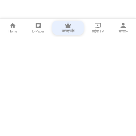
सबस्क्राईब
Home
E-Paper
लाईव्ह TV
सकाळ+
⌄
Marathi News
⌄
About Esakal
⌄
Digital Products