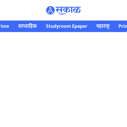
rime
साप्ताहिक
Studyroom Epaper
महाराष्ट्र
Pri