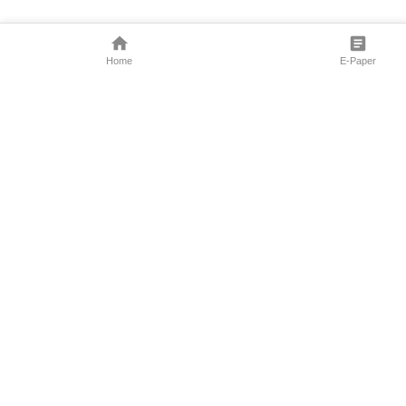
Home
E-Paper
Follow Us
Marathi News
Maharashtra N
Entertainment 