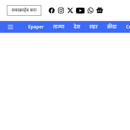
सबस्क्राईब करा
Epaper
ताज्या
देश
शहर
क्रीडा
C