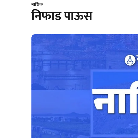
नाशिक
निफाड पाऊस