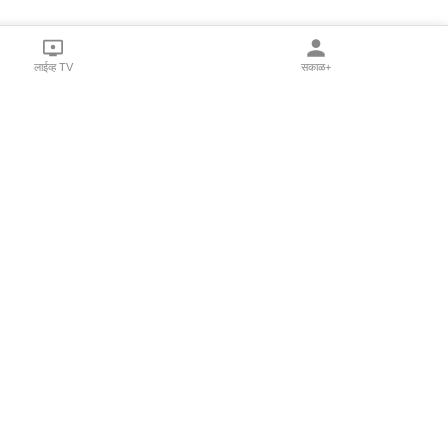
लाईव्ह TV
सकाळ+
l Programs
Print Products
Sakal Saptahik
hka
Family Doctor