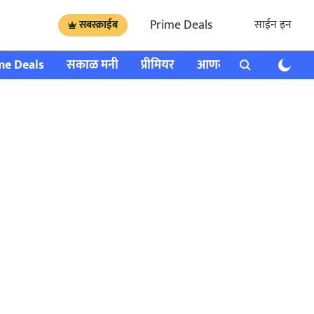
Prime Deals
साईन इन
सबस्क्राईब
me Deals
सकाळ मनी
प्रीमियर
आणखी
राशी भविष्य