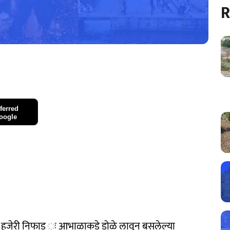
R
ferred
oogle
्सूनची हजेरी निफाड ः आभाळाकडे डोळे लावून बसलेल्या