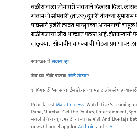
बळीराजाला सोमवारी पावसाने दिलासा दिला. लासलगा
गावांमध्ये सोमवारी (ता.२२) दुपारी तीनच्या सुम
पावसाने हजेरी लावत मान्सूनच्या आगमनाची चाहूल द
बळीराजाचा जीव भांड्यात पडला आहे. शेतकऱ्यांनी पे
तालुक्यात सोयाबीन व मक्याची मोठ्या प्रमाणावर लाग
सकाळ+ चे
सदस्य व्हा
ब्रेक घ्या, डोकं चालवा,
कोडे सोडवा
!
शॉपिंगसाठी 'सकाळ प्राईम डील्स'च्या भन्नाट ऑफर्स पाहण्यासा
Read latest
Marathi news
, Watch Live Streaming o
Pune, Mumbai. Get the Politics, Entertainment, Sports
मराठी ब्रेकिंग न्यूज, मराठी ताज्या घडामोडी. And Live t
news Channel app for
Android
and
IOS
.